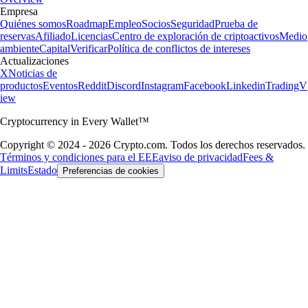
Empresa
Quiénes somos
Roadmap
Empleo
Socios
Seguridad
Prueba de
reservas
Afiliado
Licencias
Centro de exploración de criptoactivos
Medio
ambiente
Capital
Verificar
Política de conflictos de intereses
Actualizaciones
X
Noticias de
productos
Eventos
Reddit
Discord
Instagram
Facebook
Linkedin
TradingV
iew
Cryptocurrency in Every Wallet™
Copyright © 2024 - 2026 Crypto.com. Todos los derechos reservados.
Términos y condiciones para el EEE
aviso de privacidad
Fees &
Limits
Estado
Preferencias de cookies