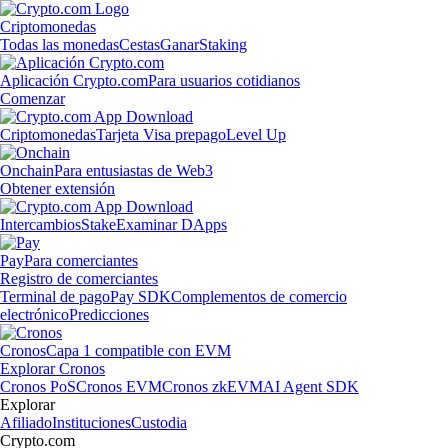
Criptomonedas
Todas las monedas
Cestas
Ganar
Staking
Aplicación Crypto.com
Para usuarios cotidianos
Comenzar
Criptomonedas
Tarjeta Visa prepago
Level Up
Onchain
Para entusiastas de Web3
Obtener extensión
Intercambios
Stake
Examinar DApps
Pay
Para comerciantes
Registro de comerciantes
Terminal de pago
Pay SDK
Complementos de comercio
electrónico
Predicciones
Cronos
Capa 1 compatible con EVM
Explorar Cronos
Cronos PoS
Cronos EVM
Cronos zkEVM
AI Agent SDK
Explorar
Afiliado
Instituciones
Custodia
Crypto.com