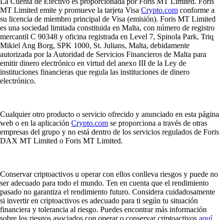
La Cuenta de Efectivo es proporcionada por Foris MT Limited. Foris
MT Limited emite y promueve la tarjeta Visa
Crypto.com
conforme a
su licencia de miembro principal de Visa (emisión). Foris MT Limited
es una sociedad limitada constituida en Malta, con número de registro
mercantil C 90348 y oficina registrada en Level 7, Spinola Park, Triq
Mikiel Ang Borg, SPK 1000, St. Julians, Malta, debidamente
autorizada por la Autoridad de Servicios Financieros de Malta para
emitir dinero electrónico en virtud del anexo III de la Ley de
instituciones financieras que regula las instituciones de dinero
electrónico.
Cualquier otro producto o servicio ofrecido y anunciado en esta página
web o en la aplicación
Crypto.com
se proporciona a través de otras
empresas del grupo y no está dentro de los servicios regulados de Foris
DAX MT Limited o Foris MT Limited.
Conservar criptoactivos u operar con ellos conlleva riesgos y puede no
ser adecuado para todo el mundo. Ten en cuenta que el rendimiento
pasado no garantiza el rendimiento futuro. Considera cuidadosamente
si invertir en criptoactivos es adecuado para ti según tu situación
financiera y tolerancia al riesgo. Puedes encontrar más información
sobre los riesgos asociados con operar o conservar criptoactivos
aquí
.