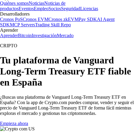
Quiénes somos
Noticias
Noticias de
productos
Eventos
Empleo
Socios
Seguridad
Licencias
Desarrolladores
Cronos PoS
Cronos EVM
Cronos zkEVM
Pay SDK
AI Agent
SDK
MCP Servers
Trading Skill Repo
Aprender
Aprender
Bitcoin
Investigación
Mercado
CRIPTO
Tu plataforma de Vanguard
Long-Term Treasury ETF fiable
en España
¿Buscas una plataforma de Vanguard Long-Term Treasury ETF en
España? Con la app de Crypto.com puedes comprar, vender y seguir el
precio de Vanguard Long-Term Treasury ETF de forma fácil mientras
exploras el mercado y gestionas tus criptomonedas.
Empieza ahora