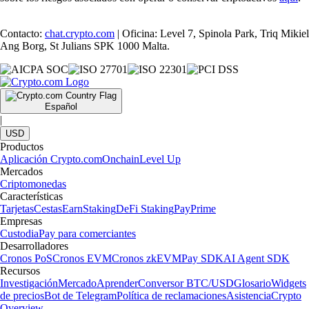
Contacto:
chat.crypto.com
| Oficina: Level 7, Spinola Park, Triq Mikiel
Ang Borg, St Julians SPK 1000 Malta.
Español
|
USD
Productos
Aplicación Crypto.com
Onchain
Level Up
Mercados
Criptomonedas
Características
Tarjetas
Cestas
Earn
Staking
DeFi Staking
Pay
Prime
Empresas
Custodia
Pay para comerciantes
Desarrolladores
Cronos PoS
Cronos EVM
Cronos zkEVM
Pay SDK
AI Agent SDK
Recursos
Investigación
Mercado
Aprender
Conversor BTC/USD
Glosario
Widgets
de precios
Bot de Telegram
Política de reclamaciones
Asistencia
Crypto
Overview