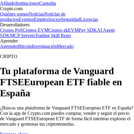
Afiliado
Instituciones
Custodia
Crypto.com
Quiénes somos
Noticias
Noticias de
productos
Eventos
Empleo
Socios
Seguridad
Licencias
Desarrolladores
Cronos PoS
Cronos EVM
Cronos zkEVM
Pay SDK
AI Agent
SDK
MCP Servers
Trading Skill Repo
Aprender
Aprender
Bitcoin
Investigación
Mercado
CRIPTO
Tu plataforma de Vanguard
FTSEEuropean ETF fiable en
España
¿Buscas una plataforma de Vanguard FTSEEuropean ETF en España?
Con la app de Crypto.com puedes comprar, vender y seguir el precio
de Vanguard FTSEEuropean ETF de forma fácil mientras exploras el
mercado y gestionas tus criptomonedas.