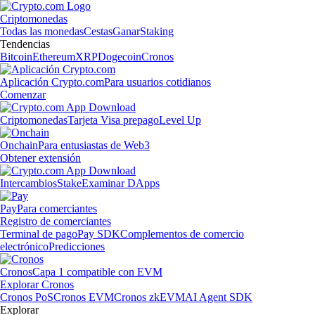
Criptomonedas
Todas las monedas
Cestas
Ganar
Staking
Tendencias
Bitcoin
Ethereum
XRP
Dogecoin
Cronos
Aplicación Crypto.com
Para usuarios cotidianos
Comenzar
Criptomonedas
Tarjeta Visa prepago
Level Up
Onchain
Para entusiastas de Web3
Obtener extensión
Intercambios
Stake
Examinar DApps
Pay
Para comerciantes
Registro de comerciantes
Terminal de pago
Pay SDK
Complementos de comercio
electrónico
Predicciones
Cronos
Capa 1 compatible con EVM
Explorar Cronos
Cronos PoS
Cronos EVM
Cronos zkEVM
AI Agent SDK
Explorar