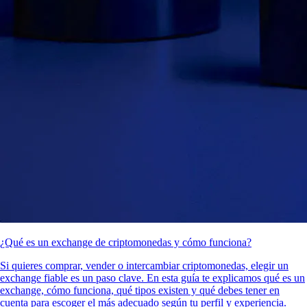
¿Qué es un exchange de criptomonedas y cómo funciona?
Si quieres comprar, vender o intercambiar criptomonedas, elegir un
exchange fiable es un paso clave. En esta guía te explicamos qué es un
exchange, cómo funciona, qué tipos existen y qué debes tener en
cuenta para escoger el más adecuado según tu perfil y experiencia.