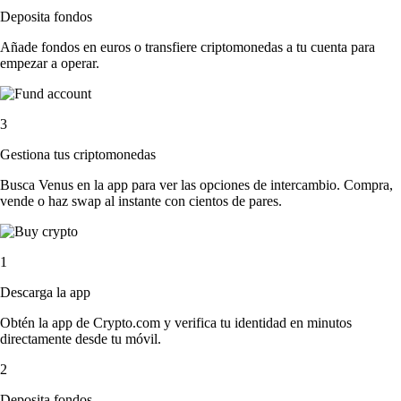
Deposita fondos
Añade fondos en euros o transfiere criptomonedas a tu cuenta para
empezar a operar.
3
Gestiona tus criptomonedas
Busca Venus en la app para ver las opciones de intercambio. Compra,
vende o haz swap al instante con cientos de pares.
1
Descarga la app
Obtén la app de Crypto.com y verifica tu identidad en minutos
directamente desde tu móvil.
2
Deposita fondos