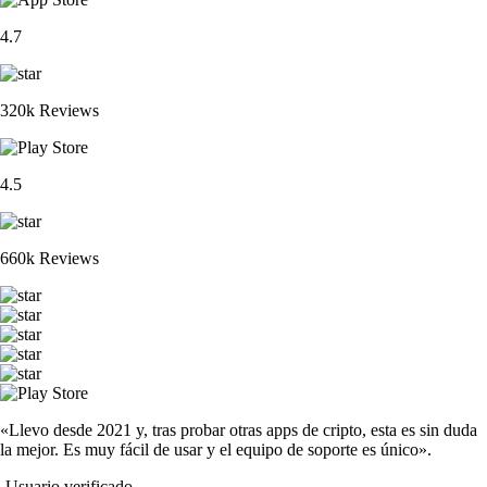
4.7
320k Reviews
4.5
660k Reviews
«Llevo desde 2021 y, tras probar otras apps de cripto, esta es sin duda
la mejor. Es muy fácil de usar y el equipo de soporte es único».
-
Usuario verificado