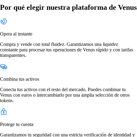
Por qué elegir nuestra plataforma de Venus
Opera al instante
Compra y vende con total fluidez. Garantizamos una liquidez
constante para procesar tus operaciones de Venus rápido y con tarifas
transparentes.
Combina tus activos
Conecta tus activos con el resto del mercado. Puedes combinar tu
Venus con euros o intercambiarlo por una amplia selección de otros
tokens.
Protege tu cuenta
Garantizamos tu seguridad con una estricta verificación de identidad y