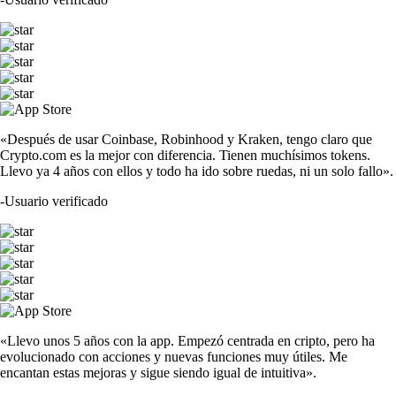
«Después de usar Coinbase, Robinhood y Kraken, tengo claro que
Crypto.com es la mejor con diferencia. Tienen muchísimos tokens.
Llevo ya 4 años con ellos y todo ha ido sobre ruedas, ni un solo fallo».
-
Usuario verificado
«Llevo unos 5 años con la app. Empezó centrada en cripto, pero ha
evolucionado con acciones y nuevas funciones muy útiles. Me
encantan estas mejoras y sigue siendo igual de intuitiva».