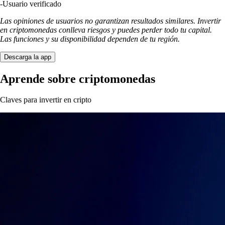
-
Usuario verificado
Las opiniones de usuarios no garantizan resultados similares. Invertir
en criptomonedas conlleva riesgos y puedes perder todo tu capital.
Las funciones y su disponibilidad dependen de tu región.
Descarga la app
Aprende sobre criptomonedas
Claves para invertir en cripto