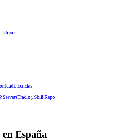
icciones
guridad
Licencias
 Servers
Trading Skill Repo
e en España