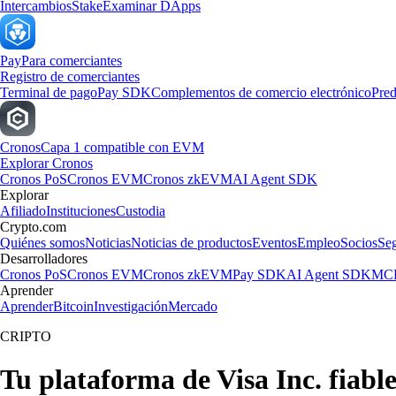
Intercambios
Stake
Examinar DApps
Pay
Para comerciantes
Registro de comerciantes
Terminal de pago
Pay SDK
Complementos de comercio electrónico
Pred
Cronos
Capa 1 compatible con EVM
Explorar Cronos
Cronos PoS
Cronos EVM
Cronos zkEVM
AI Agent SDK
Explorar
Afiliado
Instituciones
Custodia
Crypto.com
Quiénes somos
Noticias
Noticias de productos
Eventos
Empleo
Socios
Se
Desarrolladores
Cronos PoS
Cronos EVM
Cronos zkEVM
Pay SDK
AI Agent SDK
MCP
Aprender
Aprender
Bitcoin
Investigación
Mercado
CRIPTO
Tu plataforma de Visa Inc. fiabl