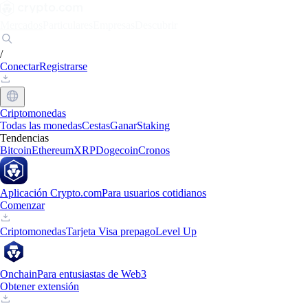
Mercados
Particulares
Empresas
Descubrir
/
Conectar
Registrarse
Criptomonedas
Todas las monedas
Cestas
Ganar
Staking
Tendencias
Bitcoin
Ethereum
XRP
Dogecoin
Cronos
Aplicación Crypto.com
Para usuarios cotidianos
Comenzar
Criptomonedas
Tarjeta Visa prepago
Level Up
Onchain
Para entusiastas de Web3
Obtener extensión