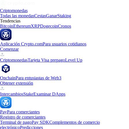
Criptomonedas
Todas las monedas
Cestas
Ganar
Staking
Tendencias
Bitcoin
Ethereum
XRP
Dogecoin
Cronos
Aplicación Crypto.com
Para usuarios cotidianos
Comenzar
Criptomonedas
Tarjeta Visa prepago
Level Up
Onchain
Para entusiastas de Web3
Obtener extensión
Intercambios
Stake
Examinar DApps
Pay
Para comerciantes
Registro de comerciantes
Terminal de pago
Pay SDK
Complementos de comercio
electrónico
Predicciones