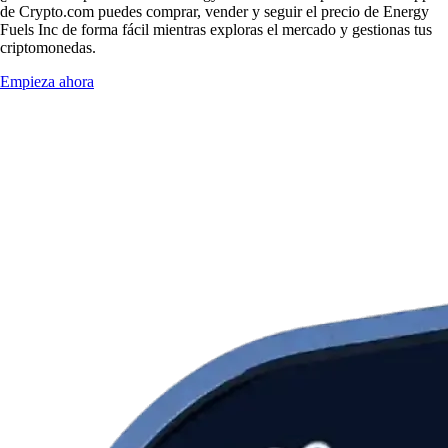
de Crypto.com puedes comprar, vender y seguir el precio de Energy
Fuels Inc de forma fácil mientras exploras el mercado y gestionas tus
criptomonedas.
Empieza ahora