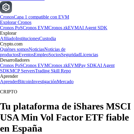
Cronos
Capa 1 compatible con EVM
Explorar Cronos
Cronos PoS
Cronos EVM
Cronos zkEVM
AI Agent SDK
Explorar
Afiliado
Instituciones
Custodia
Crypto.com
Quiénes somos
Noticias
Noticias de
productos
Eventos
Empleo
Socios
Seguridad
Licencias
Desarrolladores
Cronos PoS
Cronos EVM
Cronos zkEVM
Pay SDK
AI Agent
SDK
MCP Servers
Trading Skill Repo
Aprender
Aprender
Bitcoin
Investigación
Mercado
CRIPTO
Tu plataforma de iShares MSCI
USA Min Vol Factor ETF fiable
en España