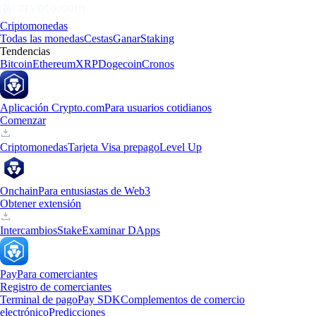
Criptomonedas
Todas las monedas
Cestas
Ganar
Staking
Tendencias
Bitcoin
Ethereum
XRP
Dogecoin
Cronos
Aplicación Crypto.com
Para usuarios cotidianos
Comenzar
Criptomonedas
Tarjeta Visa prepago
Level Up
Onchain
Para entusiastas de Web3
Obtener extensión
Intercambios
Stake
Examinar DApps
Pay
Para comerciantes
Registro de comerciantes
Terminal de pago
Pay SDK
Complementos de comercio
electrónico
Predicciones