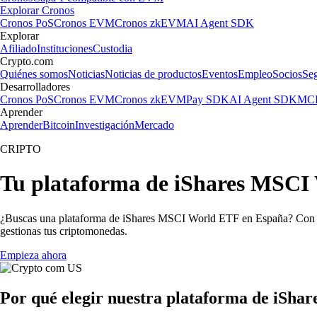
Explorar Cronos
Cronos PoS
Cronos EVM
Cronos zkEVM
AI Agent SDK
Explorar
Afiliado
Instituciones
Custodia
Crypto.com
Quiénes somos
Noticias
Noticias de productos
Eventos
Empleo
Socios
Se
Desarrolladores
Cronos PoS
Cronos EVM
Cronos zkEVM
Pay SDK
AI Agent SDK
MCP
Aprender
Aprender
Bitcoin
Investigación
Mercado
CRIPTO
Tu plataforma de iShares MSCI 
¿Buscas una plataforma de iShares MSCI World ETF en España? Con la
gestionas tus criptomonedas.
Empieza ahora
Por qué elegir nuestra plataforma de iSh