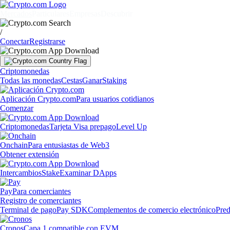
Mercados
Particulares
Empresas
Descubrir
/
Conectar
Registrarse
Criptomonedas
Todas las monedas
Cestas
Ganar
Staking
Aplicación Crypto.com
Para usuarios cotidianos
Comenzar
Criptomonedas
Tarjeta Visa prepago
Level Up
Onchain
Para entusiastas de Web3
Obtener extensión
Intercambios
Stake
Examinar DApps
Pay
Para comerciantes
Registro de comerciantes
Terminal de pago
Pay SDK
Complementos de comercio electrónico
Pred
Cronos
Capa 1 compatible con EVM