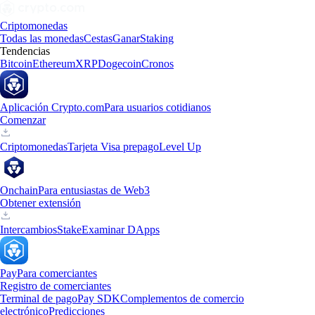
Criptomonedas
Todas las monedas
Cestas
Ganar
Staking
Tendencias
Bitcoin
Ethereum
XRP
Dogecoin
Cronos
Aplicación Crypto.com
Para usuarios cotidianos
Comenzar
Criptomonedas
Tarjeta Visa prepago
Level Up
Onchain
Para entusiastas de Web3
Obtener extensión
Intercambios
Stake
Examinar DApps
Pay
Para comerciantes
Registro de comerciantes
Terminal de pago
Pay SDK
Complementos de comercio
electrónico
Predicciones