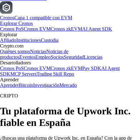
Cronos
Capa 1 compatible con EVM
Explorar Cronos
Cronos PoS
Cronos EVM
Cronos zkEVM
AI Agent SDK
Explorar
Afiliado
Instituciones
Custodia
Crypto.com
Quiénes somos
Noticias
Noticias de
productos
Eventos
Empleo
Socios
Seguridad
Licencias
Desarrolladores
Cronos PoS
Cronos EVM
Cronos zkEVM
Pay SDK
AI Agent
SDK
MCP Servers
Trading Skill Repo
Aprender
Aprender
Bitcoin
Investigación
Mercado
CRIPTO
Tu plataforma de Upwork Inc.
fiable en España
¿Buscas una plataforma de Upwork Inc. en España? Con la app de