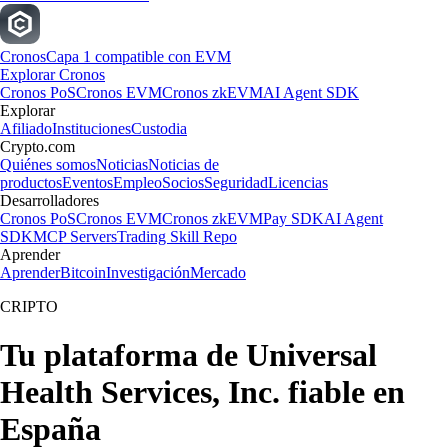
Cronos
Capa 1 compatible con EVM
Explorar Cronos
Cronos PoS
Cronos EVM
Cronos zkEVM
AI Agent SDK
Explorar
Afiliado
Instituciones
Custodia
Crypto.com
Quiénes somos
Noticias
Noticias de
productos
Eventos
Empleo
Socios
Seguridad
Licencias
Desarrolladores
Cronos PoS
Cronos EVM
Cronos zkEVM
Pay SDK
AI Agent
SDK
MCP Servers
Trading Skill Repo
Aprender
Aprender
Bitcoin
Investigación
Mercado
CRIPTO
Tu plataforma de Universal
Health Services, Inc. fiable en
España