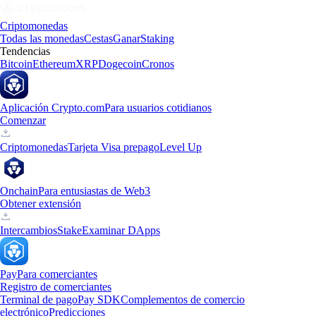
Criptomonedas
Todas las monedas
Cestas
Ganar
Staking
Tendencias
Bitcoin
Ethereum
XRP
Dogecoin
Cronos
Aplicación Crypto.com
Para usuarios cotidianos
Comenzar
Criptomonedas
Tarjeta Visa prepago
Level Up
Onchain
Para entusiastas de Web3
Obtener extensión
Intercambios
Stake
Examinar DApps
Pay
Para comerciantes
Registro de comerciantes
Terminal de pago
Pay SDK
Complementos de comercio
electrónico
Predicciones