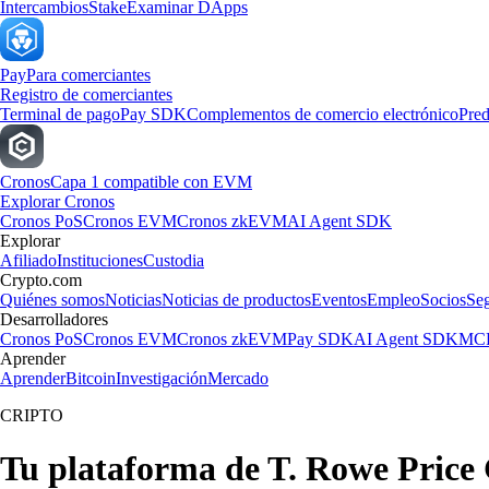
Intercambios
Stake
Examinar DApps
Pay
Para comerciantes
Registro de comerciantes
Terminal de pago
Pay SDK
Complementos de comercio electrónico
Pred
Cronos
Capa 1 compatible con EVM
Explorar Cronos
Cronos PoS
Cronos EVM
Cronos zkEVM
AI Agent SDK
Explorar
Afiliado
Instituciones
Custodia
Crypto.com
Quiénes somos
Noticias
Noticias de productos
Eventos
Empleo
Socios
Se
Desarrolladores
Cronos PoS
Cronos EVM
Cronos zkEVM
Pay SDK
AI Agent SDK
MCP
Aprender
Aprender
Bitcoin
Investigación
Mercado
CRIPTO
Tu plataforma de T. Rowe Price 