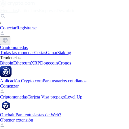
Mercados
Particulares
Empresas
Descubrir
/
Conectar
Registrarse
Criptomonedas
Todas las monedas
Cestas
Ganar
Staking
Tendencias
Bitcoin
Ethereum
XRP
Dogecoin
Cronos
Aplicación Crypto.com
Para usuarios cotidianos
Comenzar
Criptomonedas
Tarjeta Visa prepago
Level Up
Onchain
Para entusiastas de Web3
Obtener extensión