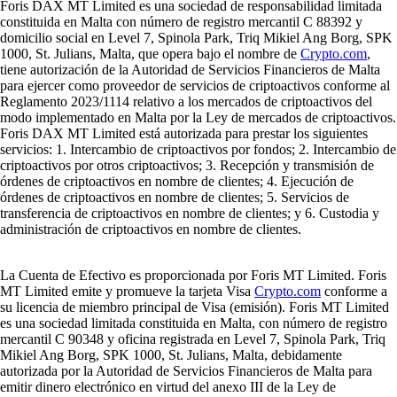
Foris DAX MT Limited es una sociedad de responsabilidad limitada
constituida en Malta con número de registro mercantil C 88392 y
domicilio social en Level 7, Spinola Park, Triq Mikiel Ang Borg, SPK
1000, St. Julians, Malta, que opera bajo el nombre de
Crypto.com
,
tiene autorización de la Autoridad de Servicios Financieros de Malta
para ejercer como proveedor de servicios de criptoactivos conforme al
Reglamento 2023/1114 relativo a los mercados de criptoactivos del
modo implementado en Malta por la Ley de mercados de criptoactivos.
Foris DAX MT Limited está autorizada para prestar los siguientes
servicios: 1. Intercambio de criptoactivos por fondos; 2. Intercambio de
criptoactivos por otros criptoactivos; 3. Recepción y transmisión de
órdenes de criptoactivos en nombre de clientes; 4. Ejecución de
órdenes de criptoactivos en nombre de clientes; 5. Servicios de
transferencia de criptoactivos en nombre de clientes; y 6. Custodia y
administración de criptoactivos en nombre de clientes.
La Cuenta de Efectivo es proporcionada por Foris MT Limited. Foris
MT Limited emite y promueve la tarjeta Visa
Crypto.com
conforme a
su licencia de miembro principal de Visa (emisión). Foris MT Limited
es una sociedad limitada constituida en Malta, con número de registro
mercantil C 90348 y oficina registrada en Level 7, Spinola Park, Triq
Mikiel Ang Borg, SPK 1000, St. Julians, Malta, debidamente
autorizada por la Autoridad de Servicios Financieros de Malta para
emitir dinero electrónico en virtud del anexo III de la Ley de