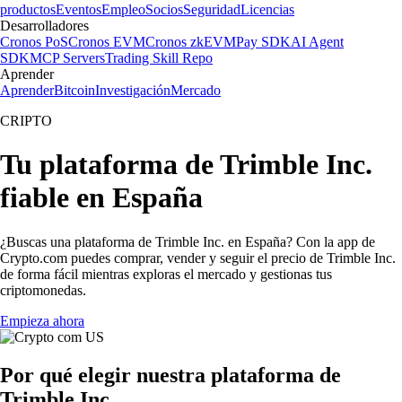
productos
Eventos
Empleo
Socios
Seguridad
Licencias
Desarrolladores
Cronos PoS
Cronos EVM
Cronos zkEVM
Pay SDK
AI Agent
SDK
MCP Servers
Trading Skill Repo
Aprender
Aprender
Bitcoin
Investigación
Mercado
CRIPTO
Tu plataforma de Trimble Inc.
fiable en España
¿Buscas una plataforma de Trimble Inc. en España? Con la app de
Crypto.com puedes comprar, vender y seguir el precio de Trimble Inc.
de forma fácil mientras exploras el mercado y gestionas tus
criptomonedas.
Empieza ahora
Por qué elegir nuestra plataforma de
Trimble Inc.