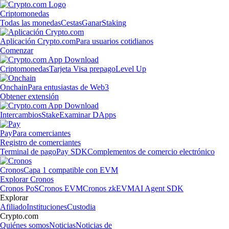
Criptomonedas
Todas las monedas
Cestas
Ganar
Staking
Aplicación Crypto.com
Para usuarios cotidianos
Comenzar
Criptomonedas
Tarjeta Visa prepago
Level Up
Onchain
Para entusiastas de Web3
Obtener extensión
Intercambios
Stake
Examinar DApps
Pay
Para comerciantes
Registro de comerciantes
Terminal de pago
Pay SDK
Complementos de comercio electrónico
Cronos
Capa 1 compatible con EVM
Explorar Cronos
Cronos PoS
Cronos EVM
Cronos zkEVM
AI Agent SDK
Explorar
Afiliado
Instituciones
Custodia
Crypto.com
Quiénes somos
Noticias
Noticias de