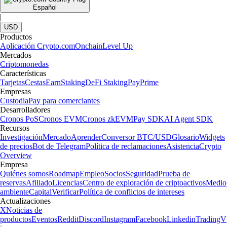
Español
|
USD
Productos
Aplicación Crypto.com
Onchain
Level Up
Mercados
Criptomonedas
Características
Tarjetas
Cestas
Earn
Staking
DeFi Staking
Pay
Prime
Empresas
Custodia
Pay para comerciantes
Desarrolladores
Cronos PoS
Cronos EVM
Cronos zkEVM
Pay SDK
AI Agent SDK
Recursos
Investigación
Mercado
Aprender
Conversor BTC/USD
Glosario
Widgets
de precios
Bot de Telegram
Política de reclamaciones
Asistencia
Crypto
Overview
Empresa
Quiénes somos
Roadmap
Empleo
Socios
Seguridad
Prueba de
reservas
Afiliado
Licencias
Centro de exploración de criptoactivos
Medio
ambiente
Capital
Verificar
Política de conflictos de intereses
Actualizaciones
X
Noticias de
productos
Eventos
Reddit
Discord
Instagram
Facebook
Linkedin
TradingV