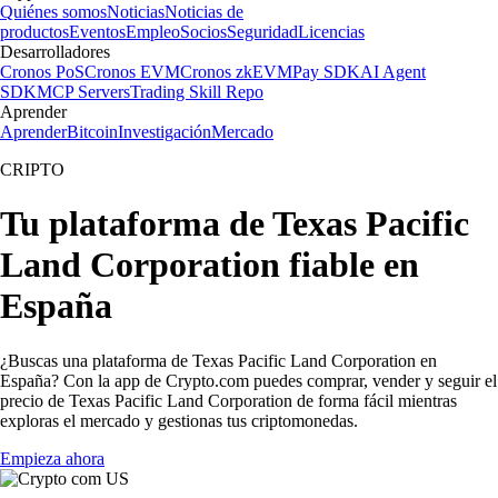
Quiénes somos
Noticias
Noticias de
productos
Eventos
Empleo
Socios
Seguridad
Licencias
Desarrolladores
Cronos PoS
Cronos EVM
Cronos zkEVM
Pay SDK
AI Agent
SDK
MCP Servers
Trading Skill Repo
Aprender
Aprender
Bitcoin
Investigación
Mercado
CRIPTO
Tu plataforma de Texas Pacific
Land Corporation fiable en
España
¿Buscas una plataforma de Texas Pacific Land Corporation en
España? Con la app de Crypto.com puedes comprar, vender y seguir el
precio de Texas Pacific Land Corporation de forma fácil mientras
exploras el mercado y gestionas tus criptomonedas.
Empieza ahora