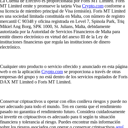
La Cuenta de Efectivo es proporcionada por Foris MT Limited. Foris
MT Limited emite y promueve la tarjeta Visa
Crypto.com
conforme a
su licencia de miembro principal de Visa (emisión). Foris MT Limited
es una sociedad limitada constituida en Malta, con número de registro
mercantil C 90348 y oficina registrada en Level 7, Spinola Park, Triq
Mikiel Ang Borg, SPK 1000, St. Julians, Malta, debidamente
autorizada por la Autoridad de Servicios Financieros de Malta para
emitir dinero electrónico en virtud del anexo III de la Ley de
instituciones financieras que regula las instituciones de dinero
electrónico.
Cualquier otro producto o servicio ofrecido y anunciado en esta página
web o en la aplicación
Crypto.com
se proporciona a través de otras
empresas del grupo y no está dentro de los servicios regulados de Foris
DAX MT Limited o Foris MT Limited.
Conservar criptoactivos u operar con ellos conlleva riesgos y puede no
ser adecuado para todo el mundo. Ten en cuenta que el rendimiento
pasado no garantiza el rendimiento futuro. Considera cuidadosamente
si invertir en criptoactivos es adecuado para ti según tu situación
financiera y tolerancia al riesgo. Puedes encontrar más información
sobre los riesgos asociados con operar o conservar criptoactivos
aquí
.