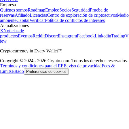
Empresa
Quiénes somos
Roadmap
Empleo
Socios
Seguridad
Prueba de
reservas
Afiliado
Licencias
Centro de exploración de criptoactivos
Medio
ambiente
Capital
Verificar
Política de conflictos de intereses
Actualizaciones
X
Noticias de
productos
Eventos
Reddit
Discord
Instagram
Facebook
Linkedin
TradingV
iew
Cryptocurrency in Every Wallet™
Copyright © 2024 - 2026 Crypto.com. Todos los derechos reservados.
Términos y condiciones para el EEE
aviso de privacidad
Fees &
Limits
Estado
Preferencias de cookies