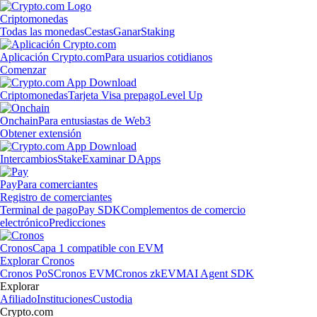
Criptomonedas
Todas las monedas
Cestas
Ganar
Staking
Aplicación Crypto.com
Para usuarios cotidianos
Comenzar
Criptomonedas
Tarjeta Visa prepago
Level Up
Onchain
Para entusiastas de Web3
Obtener extensión
Intercambios
Stake
Examinar DApps
Pay
Para comerciantes
Registro de comerciantes
Terminal de pago
Pay SDK
Complementos de comercio
electrónico
Predicciones
Cronos
Capa 1 compatible con EVM
Explorar Cronos
Cronos PoS
Cronos EVM
Cronos zkEVM
AI Agent SDK
Explorar
Afiliado
Instituciones
Custodia
Crypto.com