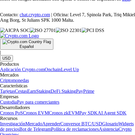
Contacto:
chat.crypto.com
| Oficina: Level 7, Spinola Park, Triq Mikiel
Ang Borg, St Julians SPK 1000 Malta.
Español
|
USD
Productos
Aplicación Crypto.com
Onchain
Level Up
Mercados
Criptomonedas
Características
Tarjetas
Cestas
Earn
Staking
DeFi Staking
Pay
Prime
Empresas
Custodia
Pay para comerciantes
Desarrolladores
Cronos PoS
Cronos EVM
Cronos zkEVM
Pay SDK
AI Agent SDK
Recursos
Investigación
Mercado
Aprender
Conversor BTC/USD
Glosario
Widgets
de precios
Bot de Telegram
Política de reclamaciones
Asistencia
Crypto
Overview