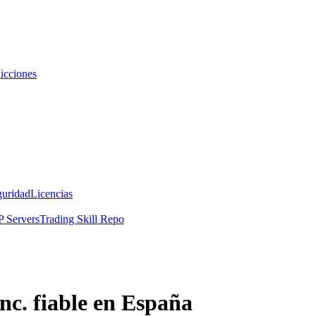
icciones
guridad
Licencias
 Servers
Trading Skill Repo
nc. fiable en España