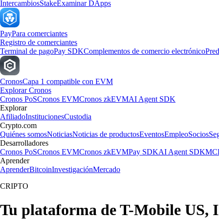
Intercambios
Stake
Examinar DApps
Pay
Para comerciantes
Registro de comerciantes
Terminal de pago
Pay SDK
Complementos de comercio electrónico
Pred
Cronos
Capa 1 compatible con EVM
Explorar Cronos
Cronos PoS
Cronos EVM
Cronos zkEVM
AI Agent SDK
Explorar
Afiliado
Instituciones
Custodia
Crypto.com
Quiénes somos
Noticias
Noticias de productos
Eventos
Empleo
Socios
Se
Desarrolladores
Cronos PoS
Cronos EVM
Cronos zkEVM
Pay SDK
AI Agent SDK
MCP
Aprender
Aprender
Bitcoin
Investigación
Mercado
CRIPTO
Tu plataforma de T-Mobile US, I