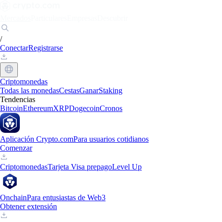
Mercados
Particulares
Empresas
Descubrir
/
Conectar
Registrarse
Criptomonedas
Todas las monedas
Cestas
Ganar
Staking
Tendencias
Bitcoin
Ethereum
XRP
Dogecoin
Cronos
Aplicación Crypto.com
Para usuarios cotidianos
Comenzar
Criptomonedas
Tarjeta Visa prepago
Level Up
Onchain
Para entusiastas de Web3
Obtener extensión