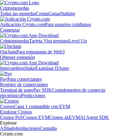
Criptomonedas
Todas las monedas
Cestas
Ganar
Staking
Aplicación Crypto.com
Para usuarios cotidianos
Comenzar
Criptomonedas
Tarjeta Visa prepago
Level Up
Onchain
Para entusiastas de Web3
Obtener extensión
Intercambios
Stake
Examinar DApps
Pay
Para comerciantes
Registro de comerciantes
Terminal de pago
Pay SDK
Complementos de comercio
electrónico
Predicciones
Cronos
Capa 1 compatible con EVM
Explorar Cronos
Cronos PoS
Cronos EVM
Cronos zkEVM
AI Agent SDK
Explorar
Afiliado
Instituciones
Custodia
Crypto.com