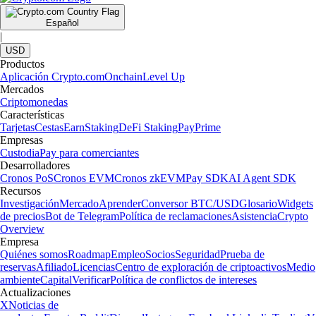
Español
|
USD
Productos
Aplicación Crypto.com
Onchain
Level Up
Mercados
Criptomonedas
Características
Tarjetas
Cestas
Earn
Staking
DeFi Staking
Pay
Prime
Empresas
Custodia
Pay para comerciantes
Desarrolladores
Cronos PoS
Cronos EVM
Cronos zkEVM
Pay SDK
AI Agent SDK
Recursos
Investigación
Mercado
Aprender
Conversor BTC/USD
Glosario
Widgets
de precios
Bot de Telegram
Política de reclamaciones
Asistencia
Crypto
Overview
Empresa
Quiénes somos
Roadmap
Empleo
Socios
Seguridad
Prueba de
reservas
Afiliado
Licencias
Centro de exploración de criptoactivos
Medio
ambiente
Capital
Verificar
Política de conflictos de intereses
Actualizaciones
X
Noticias de