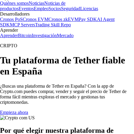
Quiénes somos
Noticias
Noticias de
productos
Eventos
Empleo
Socios
Seguridad
Licencias
Desarrolladores
Cronos PoS
Cronos EVM
Cronos zkEVM
Pay SDK
AI Agent
SDK
MCP Servers
Trading Skill Repo
Aprender
Aprender
Bitcoin
Investigación
Mercado
CRIPTO
Tu plataforma de Tether fiable
en España
¿Buscas una plataforma de Tether en España? Con la app de
Crypto.com puedes comprar, vender y seguir el precio de Tether de
forma fácil mientras exploras el mercado y gestionas tus
criptomonedas.
Empieza ahora
Por qué elegir nuestra plataforma de