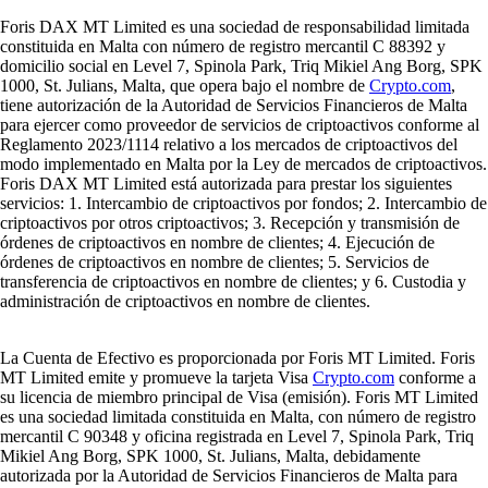
Foris DAX MT Limited es una sociedad de responsabilidad limitada
constituida en Malta con número de registro mercantil C 88392 y
domicilio social en Level 7, Spinola Park, Triq Mikiel Ang Borg, SPK
1000, St. Julians, Malta, que opera bajo el nombre de
Crypto.com
,
tiene autorización de la Autoridad de Servicios Financieros de Malta
para ejercer como proveedor de servicios de criptoactivos conforme al
Reglamento 2023/1114 relativo a los mercados de criptoactivos del
modo implementado en Malta por la Ley de mercados de criptoactivos.
Foris DAX MT Limited está autorizada para prestar los siguientes
servicios: 1. Intercambio de criptoactivos por fondos; 2. Intercambio de
criptoactivos por otros criptoactivos; 3. Recepción y transmisión de
órdenes de criptoactivos en nombre de clientes; 4. Ejecución de
órdenes de criptoactivos en nombre de clientes; 5. Servicios de
transferencia de criptoactivos en nombre de clientes; y 6. Custodia y
administración de criptoactivos en nombre de clientes.
La Cuenta de Efectivo es proporcionada por Foris MT Limited. Foris
MT Limited emite y promueve la tarjeta Visa
Crypto.com
conforme a
su licencia de miembro principal de Visa (emisión). Foris MT Limited
es una sociedad limitada constituida en Malta, con número de registro
mercantil C 90348 y oficina registrada en Level 7, Spinola Park, Triq
Mikiel Ang Borg, SPK 1000, St. Julians, Malta, debidamente
autorizada por la Autoridad de Servicios Financieros de Malta para