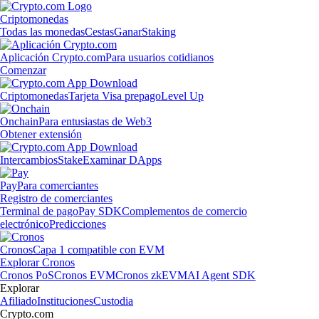
Criptomonedas
Todas las monedas
Cestas
Ganar
Staking
Aplicación Crypto.com
Para usuarios cotidianos
Comenzar
Criptomonedas
Tarjeta Visa prepago
Level Up
Onchain
Para entusiastas de Web3
Obtener extensión
Intercambios
Stake
Examinar DApps
Pay
Para comerciantes
Registro de comerciantes
Terminal de pago
Pay SDK
Complementos de comercio
electrónico
Predicciones
Cronos
Capa 1 compatible con EVM
Explorar Cronos
Cronos PoS
Cronos EVM
Cronos zkEVM
AI Agent SDK
Explorar
Afiliado
Instituciones
Custodia
Crypto.com