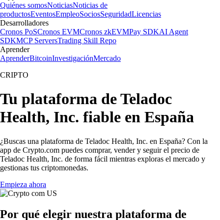
Quiénes somos
Noticias
Noticias de
productos
Eventos
Empleo
Socios
Seguridad
Licencias
Desarrolladores
Cronos PoS
Cronos EVM
Cronos zkEVM
Pay SDK
AI Agent
SDK
MCP Servers
Trading Skill Repo
Aprender
Aprender
Bitcoin
Investigación
Mercado
CRIPTO
Tu plataforma de Teladoc
Health, Inc. fiable en España
¿Buscas una plataforma de Teladoc Health, Inc. en España? Con la
app de Crypto.com puedes comprar, vender y seguir el precio de
Teladoc Health, Inc. de forma fácil mientras exploras el mercado y
gestionas tus criptomonedas.
Empieza ahora
Por qué elegir nuestra plataforma de