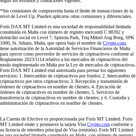
según los términos y condiciones vigentes.
*Sin comisiones de compraventa hasta el límite de transacciones de tu
nivel de Level Up. Pueden aplicarse otras comisiones y diferenciales.
Foris DAX MT Limited es una sociedad de responsabilidad limitada
constituida en Malta con número de registro mercantil C 88392 y
domicilio social en Level 7, Spinola Park, Triq Mikiel Ang Borg, SPK
1000, St. Julians, Malta, que opera bajo el nombre de
Crypto.com
,
tiene autorización de la Autoridad de Servicios Financieros de Malta
para ejercer como proveedor de servicios de criptoactivos conforme al
Reglamento 2023/1114 relativo a los mercados de criptoactivos del
modo implementado en Malta por la Ley de mercados de criptoactivos.
Foris DAX MT Limited está autorizada para prestar los siguientes
servicios: 1. Intercambio de criptoactivos por fondos; 2. Intercambio de
criptoactivos por otros criptoactivos; 3. Recepción y transmisión de
órdenes de criptoactivos en nombre de clientes; 4. Ejecución de
órdenes de criptoactivos en nombre de clientes; 5. Servicios de
transferencia de criptoactivos en nombre de clientes; y 6. Custodia y
administración de criptoactivos en nombre de clientes.
La Cuenta de Efectivo es proporcionada por Foris MT Limited. Foris
MT Limited emite y promueve la tarjeta Visa
Crypto.com
conforme a
su licencia de miembro principal de Visa (emisión). Foris MT Limited
es una sociedad limitada constituida en Malta, con número de registro