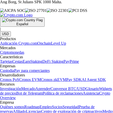
Ang Borg, St Julians SPK 1000 Malta.
Español
|
USD
Productos
Aplicación Crypto.com
Onchain
Level Up
Mercados
Criptomonedas
Características
Tarjetas
Cestas
Earn
Staking
DeFi Staking
Pay
Prime
Empresas
Custodia
Pay para comerciantes
Desarrolladores
Cronos PoS
Cronos EVM
Cronos zkEVM
Pay SDK
AI Agent SDK
Recursos
Investigación
Mercado
Aprender
Conversor BTC/USD
Glosario
Widgets
de precios
Bot de Telegram
Política de reclamaciones
Asistencia
Crypto
Overview
Empresa
Quiénes somos
Roadmap
Empleo
Socios
Seguridad
Prueba de
reservas
Afiliado
Licencias
Centro de exploración de criptoactivos
Medio