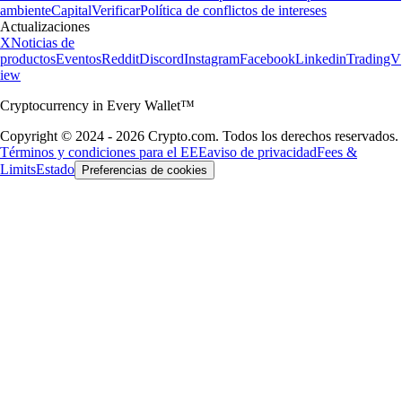
ambiente
Capital
Verificar
Política de conflictos de intereses
Actualizaciones
X
Noticias de
productos
Eventos
Reddit
Discord
Instagram
Facebook
Linkedin
TradingV
iew
Cryptocurrency in Every Wallet™
Copyright © 2024 - 2026 Crypto.com. Todos los derechos reservados.
Términos y condiciones para el EEE
aviso de privacidad
Fees &
Limits
Estado
Preferencias de cookies