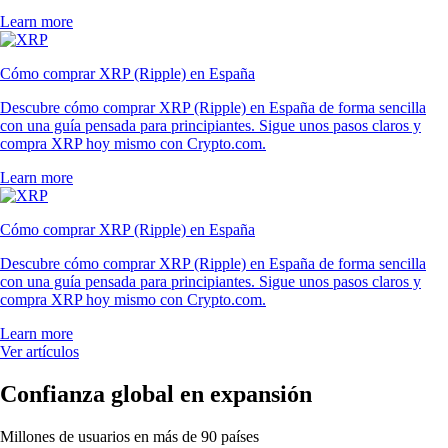
Learn more
Cómo comprar XRP (Ripple) en España
Descubre cómo comprar XRP (Ripple) en España de forma sencilla
con una guía pensada para principiantes. Sigue unos pasos claros y
compra XRP hoy mismo con Crypto.com.
Learn more
Cómo comprar XRP (Ripple) en España
Descubre cómo comprar XRP (Ripple) en España de forma sencilla
con una guía pensada para principiantes. Sigue unos pasos claros y
compra XRP hoy mismo con Crypto.com.
Learn more
Ver artículos
Confianza global en expansión
Millones de usuarios en más de 90 países