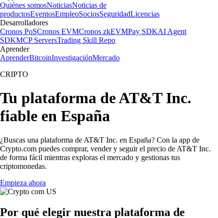
Quiénes somos
Noticias
Noticias de
productos
Eventos
Empleo
Socios
Seguridad
Licencias
Desarrolladores
Cronos PoS
Cronos EVM
Cronos zkEVM
Pay SDK
AI Agent
SDK
MCP Servers
Trading Skill Repo
Aprender
Aprender
Bitcoin
Investigación
Mercado
CRIPTO
Tu plataforma de AT&T Inc.
fiable en España
¿Buscas una plataforma de AT&T Inc. en España? Con la app de
Crypto.com puedes comprar, vender y seguir el precio de AT&T Inc.
de forma fácil mientras exploras el mercado y gestionas tus
criptomonedas.
Empieza ahora
Por qué elegir nuestra plataforma de