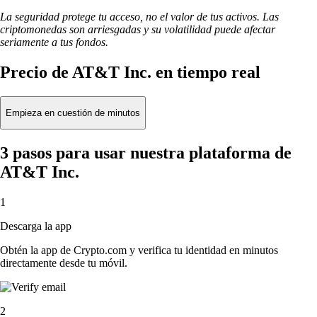
La seguridad protege tu acceso, no el valor de tus activos. Las
criptomonedas son arriesgadas y su volatilidad puede afectar
seriamente a tus fondos.
Precio de AT&T Inc. en tiempo real
Empieza en cuestión de minutos
3 pasos para usar nuestra plataforma de
AT&T Inc.
1
Descarga la app
Obtén la app de Crypto.com y verifica tu identidad en minutos
directamente desde tu móvil.
2