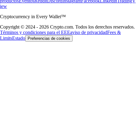
productos
Eventos
Reddit
Discord
Instagram
Facebook
Linkedin
TradingV
iew
Cryptocurrency in Every Wallet™
Copyright © 2024 - 2026 Crypto.com. Todos los derechos reservados.
Términos y condiciones para el EEE
aviso de privacidad
Fees &
Limits
Estado
Preferencias de cookies