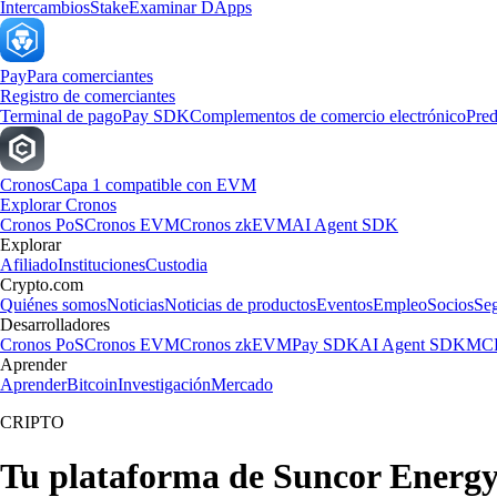
Intercambios
Stake
Examinar DApps
Pay
Para comerciantes
Registro de comerciantes
Terminal de pago
Pay SDK
Complementos de comercio electrónico
Pred
Cronos
Capa 1 compatible con EVM
Explorar Cronos
Cronos PoS
Cronos EVM
Cronos zkEVM
AI Agent SDK
Explorar
Afiliado
Instituciones
Custodia
Crypto.com
Quiénes somos
Noticias
Noticias de productos
Eventos
Empleo
Socios
Se
Desarrolladores
Cronos PoS
Cronos EVM
Cronos zkEVM
Pay SDK
AI Agent SDK
MCP
Aprender
Aprender
Bitcoin
Investigación
Mercado
CRIPTO
Tu plataforma de Suncor Energy 