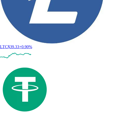
LTC
$
39.33
+
0.90
%