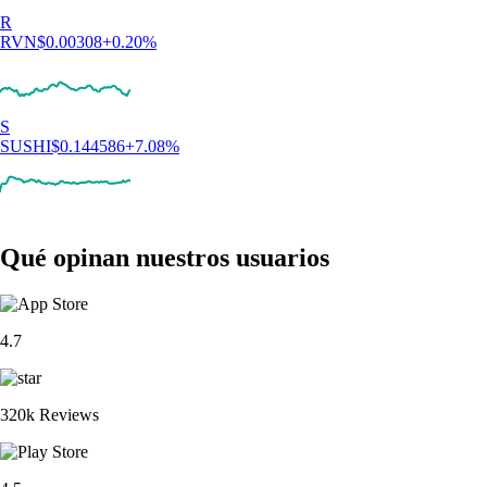
R
RVN
$
0.00308
+
0.20
%
S
SUSHI
$
0.144586
+
7.08
%
Qué opinan nuestros usuarios
4.7
320k Reviews