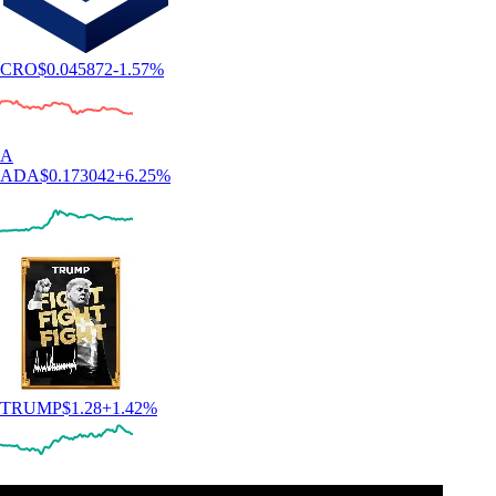
CRO
$
0.045872
-1.57
%
A
ADA
$
0.173042
+
6.25
%
TRUMP
$
1.28
+
1.42
%