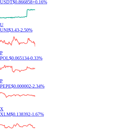
USDT
$
0.866858
+
0.16
%
U
UNI
$
3.43
-2.50
%
P
POL
$
0.065134
-0.33
%
P
PEPE
$
0.000002
-2.34
%
X
XLM
$
0.138392
-1.67
%