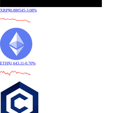
XRP
$
0.880545
-3.08
%
ETH
$
1,643.11
-0.70
%