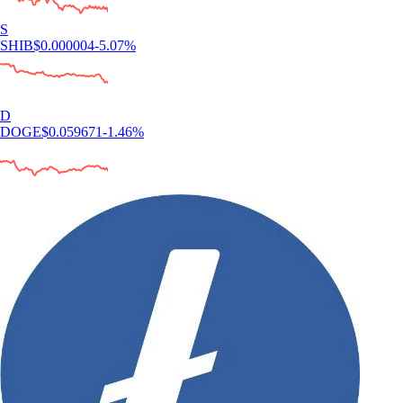
S
SHIB
$
0.000004
-5.07
%
D
DOGE
$
0.059671
-1.46
%