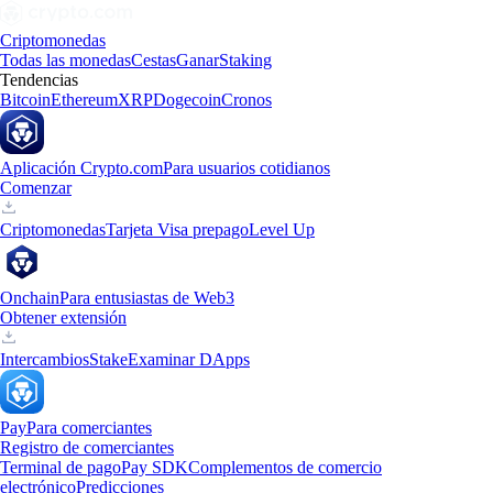
Criptomonedas
Todas las monedas
Cestas
Ganar
Staking
Tendencias
Bitcoin
Ethereum
XRP
Dogecoin
Cronos
Aplicación Crypto.com
Para usuarios cotidianos
Comenzar
Criptomonedas
Tarjeta Visa prepago
Level Up
Onchain
Para entusiastas de Web3
Obtener extensión
Intercambios
Stake
Examinar DApps
Pay
Para comerciantes
Registro de comerciantes
Terminal de pago
Pay SDK
Complementos de comercio
electrónico
Predicciones