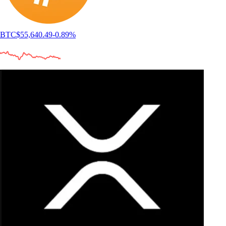
BTC
$
55,640.49
-0.89
%