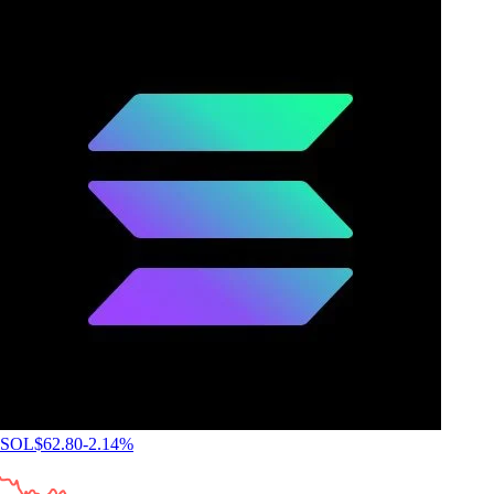
SOL
$
62.80
-2.14
%