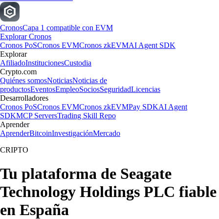
Cronos
Capa 1 compatible con EVM
Explorar Cronos
Cronos PoS
Cronos EVM
Cronos zkEVM
AI Agent SDK
Explorar
Afiliado
Instituciones
Custodia
Crypto.com
Quiénes somos
Noticias
Noticias de
productos
Eventos
Empleo
Socios
Seguridad
Licencias
Desarrolladores
Cronos PoS
Cronos EVM
Cronos zkEVM
Pay SDK
AI Agent
SDK
MCP Servers
Trading Skill Repo
Aprender
Aprender
Bitcoin
Investigación
Mercado
CRIPTO
Tu plataforma de Seagate
Technology Holdings PLC fiable
en España