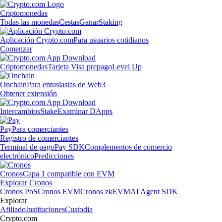
Criptomonedas
Todas las monedas
Cestas
Ganar
Staking
Aplicación Crypto.com
Para usuarios cotidianos
Comenzar
Criptomonedas
Tarjeta Visa prepago
Level Up
Onchain
Para entusiastas de Web3
Obtener extensión
Intercambios
Stake
Examinar DApps
Pay
Para comerciantes
Registro de comerciantes
Terminal de pago
Pay SDK
Complementos de comercio
electrónico
Predicciones
Cronos
Capa 1 compatible con EVM
Explorar Cronos
Cronos PoS
Cronos EVM
Cronos zkEVM
AI Agent SDK
Explorar
Afiliado
Instituciones
Custodia
Crypto.com