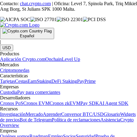
Contacto:
chat.crypto.com
| Oficina: Level 7, Spinola Park, Triq Mikiel
Ang Borg, St Julians SPK 1000 Malta.
Español
|
USD
Productos
Aplicación Crypto.com
Onchain
Level Up
Mercados
Criptomonedas
Características
Tarjetas
Cestas
Earn
Staking
DeFi Staking
Pay
Prime
Empresas
Custodia
Pay para comerciantes
Desarrolladores
Cronos PoS
Cronos EVM
Cronos zkEVM
Pay SDK
AI Agent SDK
Recursos
Investigación
Mercado
Aprender
Conversor BTC/USD
Glosario
Widgets
de precios
Bot de Telegram
Política de reclamaciones
Asistencia
Crypto
Overview
Empresa
Quiénes somos
Roadmap
Empleo
Socios
Seguridad
Prueba de