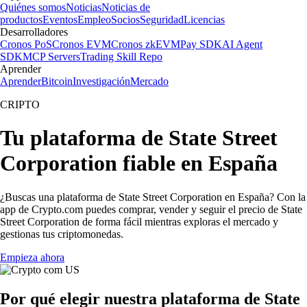
Quiénes somos
Noticias
Noticias de
productos
Eventos
Empleo
Socios
Seguridad
Licencias
Desarrolladores
Cronos PoS
Cronos EVM
Cronos zkEVM
Pay SDK
AI Agent
SDK
MCP Servers
Trading Skill Repo
Aprender
Aprender
Bitcoin
Investigación
Mercado
CRIPTO
Tu plataforma de State Street
Corporation fiable en España
¿Buscas una plataforma de State Street Corporation en España? Con la
app de Crypto.com puedes comprar, vender y seguir el precio de State
Street Corporation de forma fácil mientras exploras el mercado y
gestionas tus criptomonedas.
Empieza ahora
Por qué elegir nuestra plataforma de State