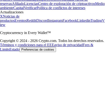
reservas
Afiliado
Licencias
Centro de exploración de criptoactivos
Medio
ambiente
Capital
Verificar
Política de conflictos de intereses
Actualizaciones
X
Noticias de
productos
Eventos
Reddit
Discord
Instagram
Facebook
Linkedin
TradingV
iew
Cryptocurrency in Every Wallet™
Copyright © 2024 - 2026 Crypto.com. Todos los derechos reservados.
Términos y condiciones para el EEE
aviso de privacidad
Fees &
Limits
Estado
Preferencias de cookies