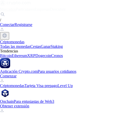
Mercados
Particulares
Empresas
Descubrir
/
Conectar
Registrarse
Criptomonedas
Todas las monedas
Cestas
Ganar
Staking
Tendencias
Bitcoin
Ethereum
XRP
Dogecoin
Cronos
Aplicación Crypto.com
Para usuarios cotidianos
Comenzar
Criptomonedas
Tarjeta Visa prepago
Level Up
Onchain
Para entusiastas de Web3
Obtener extensión