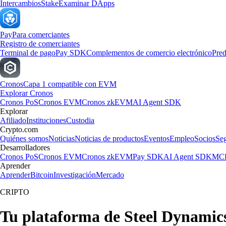
Intercambios
Stake
Examinar DApps
Pay
Para comerciantes
Registro de comerciantes
Terminal de pago
Pay SDK
Complementos de comercio electrónico
Pred
Cronos
Capa 1 compatible con EVM
Explorar Cronos
Cronos PoS
Cronos EVM
Cronos zkEVM
AI Agent SDK
Explorar
Afiliado
Instituciones
Custodia
Crypto.com
Quiénes somos
Noticias
Noticias de productos
Eventos
Empleo
Socios
Se
Desarrolladores
Cronos PoS
Cronos EVM
Cronos zkEVM
Pay SDK
AI Agent SDK
MCP
Aprender
Aprender
Bitcoin
Investigación
Mercado
CRIPTO
Tu plataforma de Steel Dynamics