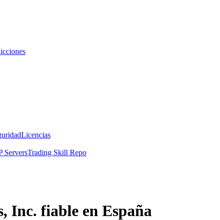
icciones
guridad
Licencias
 Servers
Trading Skill Repo
, Inc. fiable en España