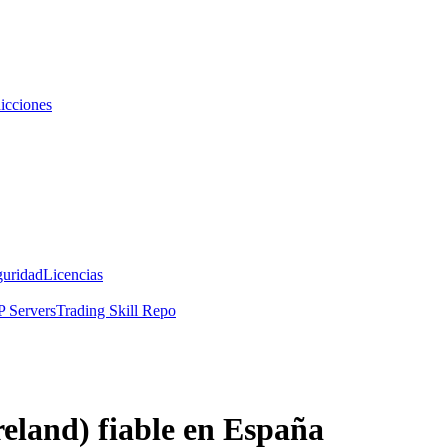
icciones
guridad
Licencias
 Servers
Trading Skill Repo
eland) fiable en España