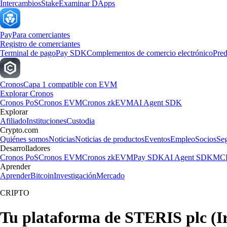
Intercambios
Stake
Examinar DApps
Pay
Para comerciantes
Registro de comerciantes
Terminal de pago
Pay SDK
Complementos de comercio electrónico
Pred
Cronos
Capa 1 compatible con EVM
Explorar Cronos
Cronos PoS
Cronos EVM
Cronos zkEVM
AI Agent SDK
Explorar
Afiliado
Instituciones
Custodia
Crypto.com
Quiénes somos
Noticias
Noticias de productos
Eventos
Empleo
Socios
Se
Desarrolladores
Cronos PoS
Cronos EVM
Cronos zkEVM
Pay SDK
AI Agent SDK
MCP
Aprender
Aprender
Bitcoin
Investigación
Mercado
CRIPTO
Tu plataforma de STERIS plc (Ir