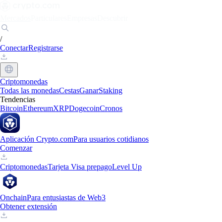
Mercados
Particulares
Empresas
Descubrir
/
Conectar
Registrarse
Criptomonedas
Todas las monedas
Cestas
Ganar
Staking
Tendencias
Bitcoin
Ethereum
XRP
Dogecoin
Cronos
Aplicación Crypto.com
Para usuarios cotidianos
Comenzar
Criptomonedas
Tarjeta Visa prepago
Level Up
Onchain
Para entusiastas de Web3
Obtener extensión