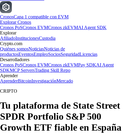
Cronos
Capa 1 compatible con EVM
Explorar Cronos
Cronos PoS
Cronos EVM
Cronos zkEVM
AI Agent SDK
Explorar
Afiliado
Instituciones
Custodia
Crypto.com
Quiénes somos
Noticias
Noticias de
productos
Eventos
Empleo
Socios
Seguridad
Licencias
Desarrolladores
Cronos PoS
Cronos EVM
Cronos zkEVM
Pay SDK
AI Agent
SDK
MCP Servers
Trading Skill Repo
Aprender
Aprender
Bitcoin
Investigación
Mercado
CRIPTO
Tu plataforma de State Street
SPDR Portfolio S&P 500
Growth ETF fiable en España