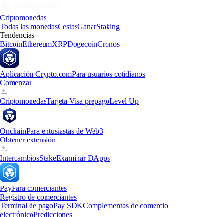
Criptomonedas
Todas las monedas
Cestas
Ganar
Staking
Tendencias
Bitcoin
Ethereum
XRP
Dogecoin
Cronos
Aplicación Crypto.com
Para usuarios cotidianos
Comenzar
Criptomonedas
Tarjeta Visa prepago
Level Up
Onchain
Para entusiastas de Web3
Obtener extensión
Intercambios
Stake
Examinar DApps
Pay
Para comerciantes
Registro de comerciantes
Terminal de pago
Pay SDK
Complementos de comercio
electrónico
Predicciones