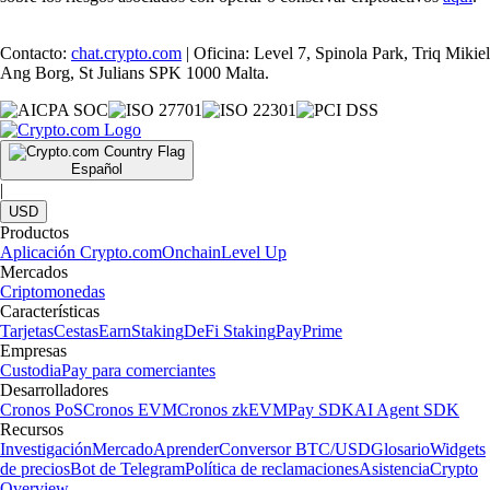
Contacto:
chat.crypto.com
| Oficina: Level 7, Spinola Park, Triq Mikiel
Ang Borg, St Julians SPK 1000 Malta.
Español
|
USD
Productos
Aplicación Crypto.com
Onchain
Level Up
Mercados
Criptomonedas
Características
Tarjetas
Cestas
Earn
Staking
DeFi Staking
Pay
Prime
Empresas
Custodia
Pay para comerciantes
Desarrolladores
Cronos PoS
Cronos EVM
Cronos zkEVM
Pay SDK
AI Agent SDK
Recursos
Investigación
Mercado
Aprender
Conversor BTC/USD
Glosario
Widgets
de precios
Bot de Telegram
Política de reclamaciones
Asistencia
Crypto
Overview