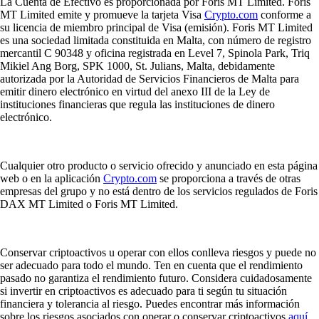
La Cuenta de Efectivo es proporcionada por Foris MT Limited. Foris
MT Limited emite y promueve la tarjeta Visa
Crypto.com
conforme a
su licencia de miembro principal de Visa (emisión). Foris MT Limited
es una sociedad limitada constituida en Malta, con número de registro
mercantil C 90348 y oficina registrada en Level 7, Spinola Park, Triq
Mikiel Ang Borg, SPK 1000, St. Julians, Malta, debidamente
autorizada por la Autoridad de Servicios Financieros de Malta para
emitir dinero electrónico en virtud del anexo III de la Ley de
instituciones financieras que regula las instituciones de dinero
electrónico.
Cualquier otro producto o servicio ofrecido y anunciado en esta página
web o en la aplicación
Crypto.com
se proporciona a través de otras
empresas del grupo y no está dentro de los servicios regulados de Foris
DAX MT Limited o Foris MT Limited.
Conservar criptoactivos u operar con ellos conlleva riesgos y puede no
ser adecuado para todo el mundo. Ten en cuenta que el rendimiento
pasado no garantiza el rendimiento futuro. Considera cuidadosamente
si invertir en criptoactivos es adecuado para ti según tu situación
financiera y tolerancia al riesgo. Puedes encontrar más información
sobre los riesgos asociados con operar o conservar criptoactivos
aquí
.