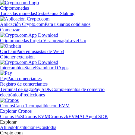
Criptomonedas
Todas las monedas
Cestas
Ganar
Staking
Aplicación Crypto.com
Para usuarios cotidianos
Comenzar
Criptomonedas
Tarjeta Visa prepago
Level Up
Onchain
Para entusiastas de Web3
Obtener extensión
Intercambios
Stake
Examinar DApps
Pay
Para comerciantes
Registro de comerciantes
Terminal de pago
Pay SDK
Complementos de comercio
electrónico
Predicciones
Cronos
Capa 1 compatible con EVM
Explorar Cronos
Cronos PoS
Cronos EVM
Cronos zkEVM
AI Agent SDK
Explorar
Afiliado
Instituciones
Custodia
Crypto.com