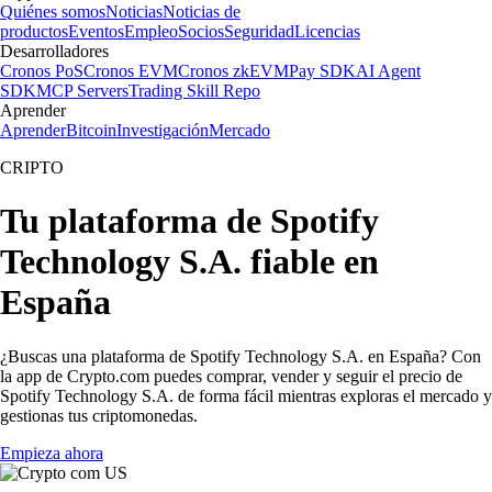
Quiénes somos
Noticias
Noticias de
productos
Eventos
Empleo
Socios
Seguridad
Licencias
Desarrolladores
Cronos PoS
Cronos EVM
Cronos zkEVM
Pay SDK
AI Agent
SDK
MCP Servers
Trading Skill Repo
Aprender
Aprender
Bitcoin
Investigación
Mercado
CRIPTO
Tu plataforma de Spotify
Technology S.A. fiable en
España
¿Buscas una plataforma de Spotify Technology S.A. en España? Con
la app de Crypto.com puedes comprar, vender y seguir el precio de
Spotify Technology S.A. de forma fácil mientras exploras el mercado y
gestionas tus criptomonedas.
Empieza ahora