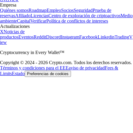
Empresa
Quiénes somos
Roadmap
Empleo
Socios
Seguridad
Prueba de
reservas
Afiliado
Licencias
Centro de exploración de criptoactivos
Medio
ambiente
Capital
Verificar
Política de conflictos de intereses
Actualizaciones
X
Noticias de
productos
Eventos
Reddit
Discord
Instagram
Facebook
Linkedin
TradingV
iew
Cryptocurrency in Every Wallet™
Copyright © 2024 - 2026 Crypto.com. Todos los derechos reservados.
Términos y condiciones para el EEE
aviso de privacidad
Fees &
Limits
Estado
Preferencias de cookies