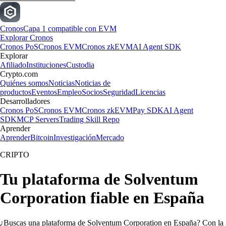
Cronos
Capa 1 compatible con EVM
Explorar Cronos
Cronos PoS
Cronos EVM
Cronos zkEVM
AI Agent SDK
Explorar
Afiliado
Instituciones
Custodia
Crypto.com
Quiénes somos
Noticias
Noticias de
productos
Eventos
Empleo
Socios
Seguridad
Licencias
Desarrolladores
Cronos PoS
Cronos EVM
Cronos zkEVM
Pay SDK
AI Agent
SDK
MCP Servers
Trading Skill Repo
Aprender
Aprender
Bitcoin
Investigación
Mercado
CRIPTO
Tu plataforma de Solventum
Corporation fiable en España
¿Buscas una plataforma de Solventum Corporation en España? Con la