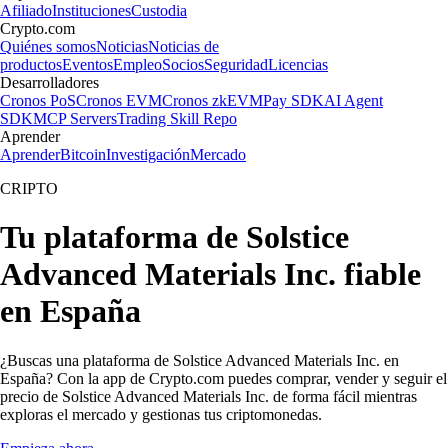
Afiliado
Instituciones
Custodia
Crypto.com
Quiénes somos
Noticias
Noticias de
productos
Eventos
Empleo
Socios
Seguridad
Licencias
Desarrolladores
Cronos PoS
Cronos EVM
Cronos zkEVM
Pay SDK
AI Agent
SDK
MCP Servers
Trading Skill Repo
Aprender
Aprender
Bitcoin
Investigación
Mercado
CRIPTO
Tu plataforma de Solstice
Advanced Materials Inc. fiable
en España
¿Buscas una plataforma de Solstice Advanced Materials Inc. en
España? Con la app de Crypto.com puedes comprar, vender y seguir el
precio de Solstice Advanced Materials Inc. de forma fácil mientras
exploras el mercado y gestionas tus criptomonedas.