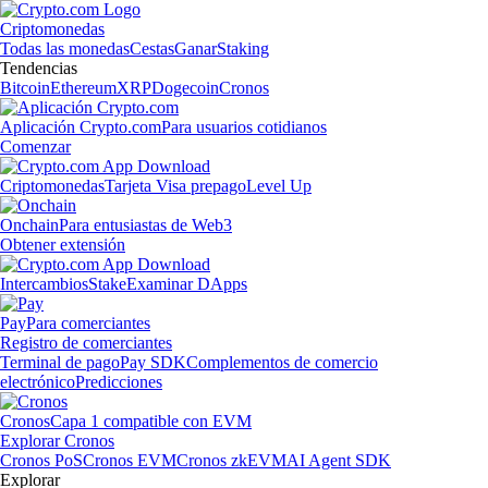
Criptomonedas
Todas las monedas
Cestas
Ganar
Staking
Tendencias
Bitcoin
Ethereum
XRP
Dogecoin
Cronos
Aplicación Crypto.com
Para usuarios cotidianos
Comenzar
Criptomonedas
Tarjeta Visa prepago
Level Up
Onchain
Para entusiastas de Web3
Obtener extensión
Intercambios
Stake
Examinar DApps
Pay
Para comerciantes
Registro de comerciantes
Terminal de pago
Pay SDK
Complementos de comercio
electrónico
Predicciones
Cronos
Capa 1 compatible con EVM
Explorar Cronos
Cronos PoS
Cronos EVM
Cronos zkEVM
AI Agent SDK
Explorar