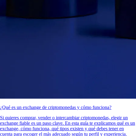
¿Qué es un exchange de criptomonedas y cómo funciona?
Si quieres comprar, vender o intercambiar criptomonedas, elegir un
exchange fiable es un paso clave. En esta guía te explicamos qué es un
exchange, cómo funciona, qué tipos existen y qué debes tener en
cuenta para escoger el más adecuado según tu perfil y experiencia.