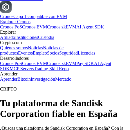
Cronos
Capa 1 compatible con EVM
Explorar Cronos
Cronos PoS
Cronos EVM
Cronos zkEVM
AI Agent SDK
Explorar
Afiliado
Instituciones
Custodia
Crypto.com
Quiénes somos
Noticias
Noticias de
productos
Eventos
Empleo
Socios
Seguridad
Licencias
Desarrolladores
Cronos PoS
Cronos EVM
Cronos zkEVM
Pay SDK
AI Agent
SDK
MCP Servers
Trading Skill Repo
Aprender
Aprender
Bitcoin
Investigación
Mercado
CRIPTO
Tu plataforma de Sandisk
Corporation fiable en España
¿Buscas una plataforma de Sandisk Corporation en España? Con la