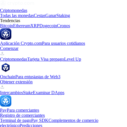
Criptomonedas
Todas las monedas
Cestas
Ganar
Staking
Tendencias
Bitcoin
Ethereum
XRP
Dogecoin
Cronos
Aplicación Crypto.com
Para usuarios cotidianos
Comenzar
Criptomonedas
Tarjeta Visa prepago
Level Up
Onchain
Para entusiastas de Web3
Obtener extensión
Intercambios
Stake
Examinar DApps
Pay
Para comerciantes
Registro de comerciantes
Terminal de pago
Pay SDK
Complementos de comercio
electrónico
Predicciones