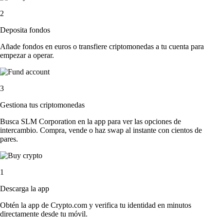
2
Deposita fondos
Añade fondos en euros o transfiere criptomonedas a tu cuenta para
empezar a operar.
3
Gestiona tus criptomonedas
Busca SLM Corporation en la app para ver las opciones de
intercambio. Compra, vende o haz swap al instante con cientos de
pares.
1
Descarga la app
Obtén la app de Crypto.com y verifica tu identidad en minutos
directamente desde tu móvil.