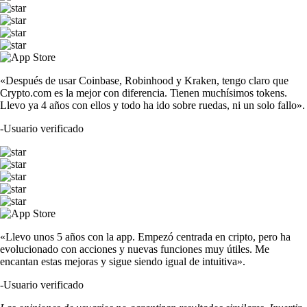
«Después de usar Coinbase, Robinhood y Kraken, tengo claro que
Crypto.com es la mejor con diferencia. Tienen muchísimos tokens.
Llevo ya 4 años con ellos y todo ha ido sobre ruedas, ni un solo fallo».
-
Usuario verificado
«Llevo unos 5 años con la app. Empezó centrada en cripto, pero ha
evolucionado con acciones y nuevas funciones muy útiles. Me
encantan estas mejoras y sigue siendo igual de intuitiva».
-
Usuario verificado