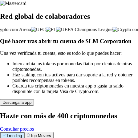
Red global de colaboradores
Qué hacer tras abrir tu cuenta de SLM Corporation
Una vez verificada tu cuenta, esto es todo lo que puedes hacer:
Intercambia tus tokens por monedas fiat o por cientos de otras
criptomonedas.
Haz staking con tus activos para dar soporte a la red y obtener
posibles recompensas en tokens.
Guarda tus criptomonedas en nuestra app o gasta tu saldo
disponible con la tarjeta Visa de Crypto.com.
Descarga la app
Hazte con más de 400 criptomonedas
Consultar precios
Trending
Top Movers