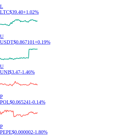
L
LTC
$
39.40
+
1.02
%
U
USDT
$
0.867101
+
0.19
%
U
UNI
$
3.47
-1.46
%
P
POL
$
0.065241
-0.14
%
P
PEPE
$
0.000002
-1.80
%