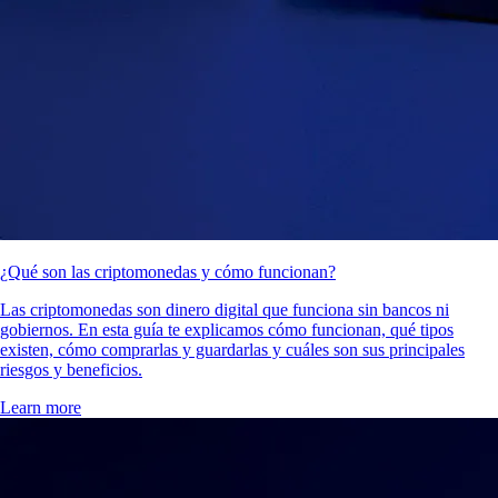
¿Qué son las criptomonedas y cómo funcionan?
Las criptomonedas son dinero digital que funciona sin bancos ni
gobiernos. En esta guía te explicamos cómo funcionan, qué tipos
existen, cómo comprarlas y guardarlas y cuáles son sus principales
riesgos y beneficios.
Learn more