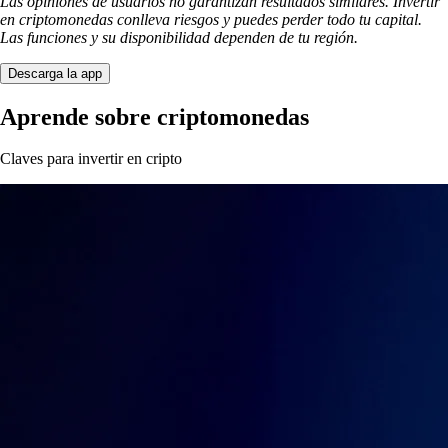
Las opiniones de usuarios no garantizan resultados similares. Invertir
en criptomonedas conlleva riesgos y puedes perder todo tu capital.
Las funciones y su disponibilidad dependen de tu región.
Descarga la app
Aprende sobre criptomonedas
Claves para invertir en cripto