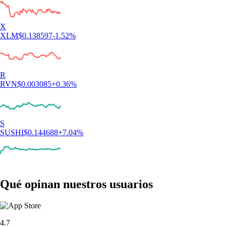
X
XLM
$
0.138597
-1.52
%
R
RVN
$
0.003085
+
0.36
%
S
SUSHI
$
0.144688
+
7.04
%
Qué opinan nuestros usuarios
4.7