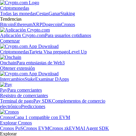
Criptomonedas
Todas las monedas
Cestas
Ganar
Staking
Tendencias
Bitcoin
Ethereum
XRP
Dogecoin
Cronos
Aplicación Crypto.com
Para usuarios cotidianos
Comenzar
Criptomonedas
Tarjeta Visa prepago
Level Up
Onchain
Para entusiastas de Web3
Obtener extensión
Intercambios
Stake
Examinar DApps
Pay
Para comerciantes
Registro de comerciantes
Terminal de pago
Pay SDK
Complementos de comercio
electrónico
Predicciones
Cronos
Capa 1 compatible con EVM
Explorar Cronos
Cronos PoS
Cronos EVM
Cronos zkEVM
AI Agent SDK
Explorar