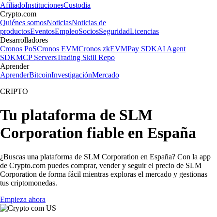
Afiliado
Instituciones
Custodia
Crypto.com
Quiénes somos
Noticias
Noticias de
productos
Eventos
Empleo
Socios
Seguridad
Licencias
Desarrolladores
Cronos PoS
Cronos EVM
Cronos zkEVM
Pay SDK
AI Agent
SDK
MCP Servers
Trading Skill Repo
Aprender
Aprender
Bitcoin
Investigación
Mercado
CRIPTO
Tu plataforma de SLM
Corporation fiable en España
¿Buscas una plataforma de SLM Corporation en España? Con la app
de Crypto.com puedes comprar, vender y seguir el precio de SLM
Corporation de forma fácil mientras exploras el mercado y gestionas
tus criptomonedas.
Empieza ahora