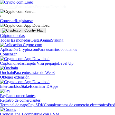
Mercados
Particulares
Empresas
Descubrir
/
Conectar
Registrarse
Criptomonedas
Todas las monedas
Cestas
Ganar
Staking
Aplicación Crypto.com
Para usuarios cotidianos
Comenzar
Criptomonedas
Tarjeta Visa prepago
Level Up
Onchain
Para entusiastas de Web3
Obtener extensión
Intercambios
Stake
Examinar DApps
Pay
Para comerciantes
Registro de comerciantes
Terminal de pago
Pay SDK
Complementos de comercio electrónico
Pred
Cronos
Capa 1 compatible con EVM