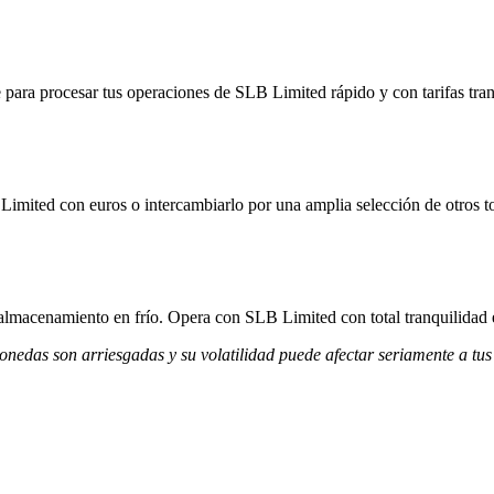
para procesar tus operaciones de SLB Limited rápido y con tarifas tran
Limited con euros o intercambiarlo por una amplia selección de otros t
 almacenamiento en frío. Opera con SLB Limited con total tranquilidad 
monedas son arriesgadas y su volatilidad puede afectar seriamente a tus