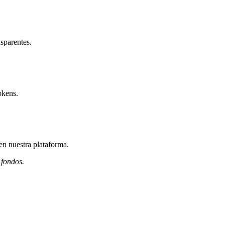
sparentes.
okens.
en nuestra plataforma.
 fondos.