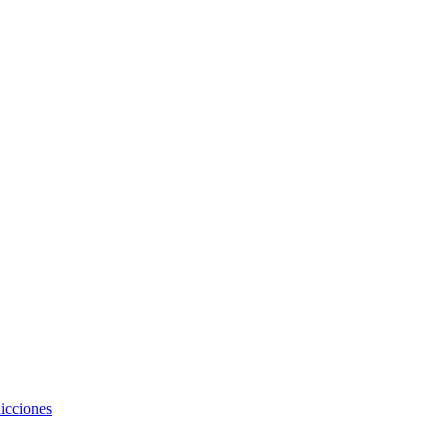
icciones