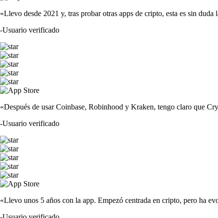
«Llevo desde 2021 y, tras probar otras apps de cripto, esta es sin duda 
-
Usuario verificado
«Después de usar Coinbase, Robinhood y Kraken, tengo claro que Crypto
-
Usuario verificado
«Llevo unos 5 años con la app. Empezó centrada en cripto, pero ha evo
-
Usuario verificado