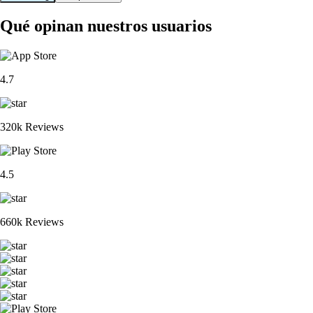
Qué opinan nuestros usuarios
4.7
320k Reviews
4.5
660k Reviews