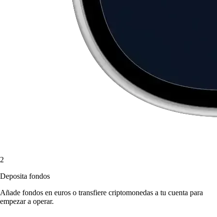
2
Deposita fondos
Añade fondos en euros o transfiere criptomonedas a tu cuenta para
empezar a operar.