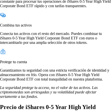
constante para procesar tus operaciones de iShares 0-5 Year High Yield
Corporate Bond ETF rápido y con tarifas transparentes.
Combina tus activos
Conecta tus activos con el resto del mercado. Puedes combinar tu
iShares 0-5 Year High Yield Corporate Bond ETF con euros o
intercambiarlo por una amplia selección de otros tokens.
Protege tu cuenta
Garantizamos tu seguridad con una estricta verificación de identidad y
almacenamiento en frío. Opera con iShares 0-5 Year High Yield
Corporate Bond ETF con total tranquilidad en nuestra plataforma.
La seguridad protege tu acceso, no el valor de tus activos. Las
criptomonedas son arriesgadas y su volatilidad puede afectar
seriamente a tus fondos.
Precio de iShares 0-5 Year High Yield