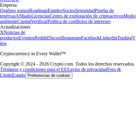
Empresa
Quiénes somos
Roadmap
Empleo
Socios
Seguridad
Prueba de
reservas
Afiliado
Licencias
Centro de exploración de criptoactivos
Medio
ambiente
Capital
Verificar
Política de conflictos de intereses
Actualizaciones
X
Noticias de
productos
Eventos
Reddit
Discord
Instagram
Facebook
Linkedin
TradingV
iew
Cryptocurrency in Every Wallet™
Copyright © 2024 - 2026 Crypto.com. Todos los derechos reservados.
Términos y condiciones para el EEE
aviso de privacidad
Fees &
Limits
Estado
Preferencias de cookies