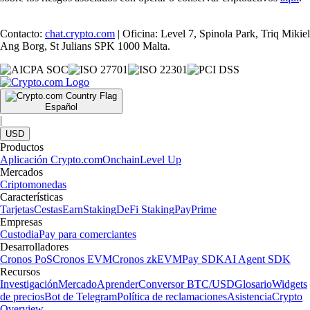
Contacto:
chat.crypto.com
| Oficina: Level 7, Spinola Park, Triq Mikiel
Ang Borg, St Julians SPK 1000 Malta.
Español
|
USD
Productos
Aplicación Crypto.com
Onchain
Level Up
Mercados
Criptomonedas
Características
Tarjetas
Cestas
Earn
Staking
DeFi Staking
Pay
Prime
Empresas
Custodia
Pay para comerciantes
Desarrolladores
Cronos PoS
Cronos EVM
Cronos zkEVM
Pay SDK
AI Agent SDK
Recursos
Investigación
Mercado
Aprender
Conversor BTC/USD
Glosario
Widgets
de precios
Bot de Telegram
Política de reclamaciones
Asistencia
Crypto
Overview