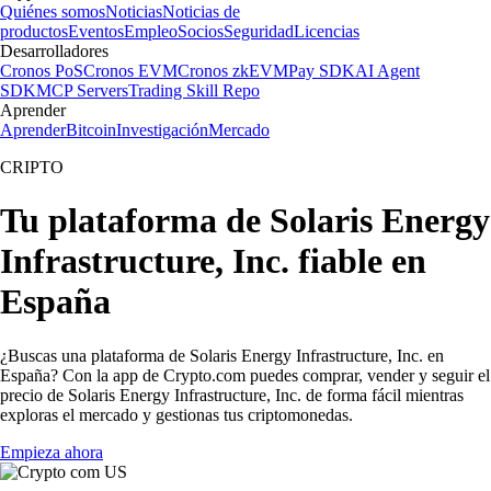
Quiénes somos
Noticias
Noticias de
productos
Eventos
Empleo
Socios
Seguridad
Licencias
Desarrolladores
Cronos PoS
Cronos EVM
Cronos zkEVM
Pay SDK
AI Agent
SDK
MCP Servers
Trading Skill Repo
Aprender
Aprender
Bitcoin
Investigación
Mercado
CRIPTO
Tu plataforma de Solaris Energy
Infrastructure, Inc. fiable en
España
¿Buscas una plataforma de Solaris Energy Infrastructure, Inc. en
España? Con la app de Crypto.com puedes comprar, vender y seguir el
precio de Solaris Energy Infrastructure, Inc. de forma fácil mientras
exploras el mercado y gestionas tus criptomonedas.
Empieza ahora