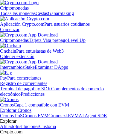
Criptomonedas
Todas las monedas
Cestas
Ganar
Staking
Aplicación Crypto.com
Para usuarios cotidianos
Comenzar
Criptomonedas
Tarjeta Visa prepago
Level Up
Onchain
Para entusiastas de Web3
Obtener extensión
Intercambios
Stake
Examinar DApps
Pay
Para comerciantes
Registro de comerciantes
Terminal de pago
Pay SDK
Complementos de comercio
electrónico
Predicciones
Cronos
Capa 1 compatible con EVM
Explorar Cronos
Cronos PoS
Cronos EVM
Cronos zkEVM
AI Agent SDK
Explorar
Afiliado
Instituciones
Custodia
Crypto.com