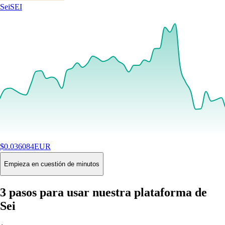
Sei
SEI
$
0.036084
EUR
+
0.60
%
24H
Buy
Empieza en cuestión de minutos
3 pasos para usar nuestra plataforma de
Sei