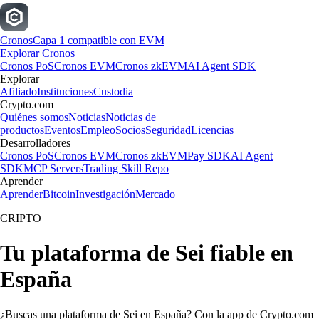
Cronos
Capa 1 compatible con EVM
Explorar Cronos
Cronos PoS
Cronos EVM
Cronos zkEVM
AI Agent SDK
Explorar
Afiliado
Instituciones
Custodia
Crypto.com
Quiénes somos
Noticias
Noticias de
productos
Eventos
Empleo
Socios
Seguridad
Licencias
Desarrolladores
Cronos PoS
Cronos EVM
Cronos zkEVM
Pay SDK
AI Agent
SDK
MCP Servers
Trading Skill Repo
Aprender
Aprender
Bitcoin
Investigación
Mercado
CRIPTO
Tu plataforma de Sei fiable en
España
¿Buscas una plataforma de Sei en España? Con la app de Crypto.com