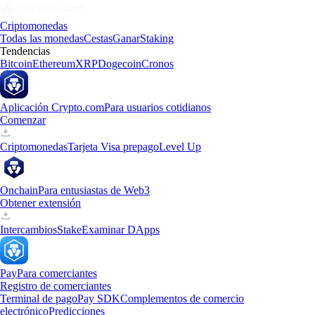
Criptomonedas
Todas las monedas
Cestas
Ganar
Staking
Tendencias
Bitcoin
Ethereum
XRP
Dogecoin
Cronos
Aplicación Crypto.com
Para usuarios cotidianos
Comenzar
Criptomonedas
Tarjeta Visa prepago
Level Up
Onchain
Para entusiastas de Web3
Obtener extensión
Intercambios
Stake
Examinar DApps
Pay
Para comerciantes
Registro de comerciantes
Terminal de pago
Pay SDK
Complementos de comercio
electrónico
Predicciones