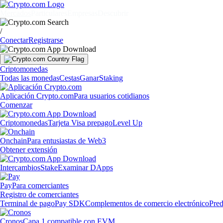
Mercados
Particulares
Empresas
Descubrir
/
Conectar
Registrarse
Criptomonedas
Todas las monedas
Cestas
Ganar
Staking
Aplicación Crypto.com
Para usuarios cotidianos
Comenzar
Criptomonedas
Tarjeta Visa prepago
Level Up
Onchain
Para entusiastas de Web3
Obtener extensión
Intercambios
Stake
Examinar DApps
Pay
Para comerciantes
Registro de comerciantes
Terminal de pago
Pay SDK
Complementos de comercio electrónico
Pred
Cronos
Capa 1 compatible con EVM