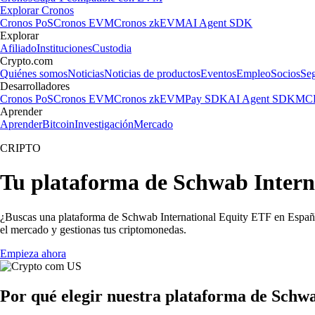
Explorar Cronos
Cronos PoS
Cronos EVM
Cronos zkEVM
AI Agent SDK
Explorar
Afiliado
Instituciones
Custodia
Crypto.com
Quiénes somos
Noticias
Noticias de productos
Eventos
Empleo
Socios
Se
Desarrolladores
Cronos PoS
Cronos EVM
Cronos zkEVM
Pay SDK
AI Agent SDK
MCP
Aprender
Aprender
Bitcoin
Investigación
Mercado
CRIPTO
Tu plataforma de Schwab Intern
¿Buscas una plataforma de Schwab International Equity ETF en España
el mercado y gestionas tus criptomonedas.
Empieza ahora
Por qué elegir nuestra plataforma de Schw