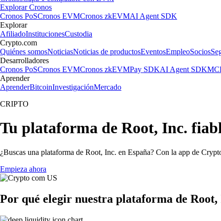
Explorar Cronos
Cronos PoS
Cronos EVM
Cronos zkEVM
AI Agent SDK
Explorar
Afiliado
Instituciones
Custodia
Crypto.com
Quiénes somos
Noticias
Noticias de productos
Eventos
Empleo
Socios
Se
Desarrolladores
Cronos PoS
Cronos EVM
Cronos zkEVM
Pay SDK
AI Agent SDK
MCP
Aprender
Aprender
Bitcoin
Investigación
Mercado
CRIPTO
Tu plataforma de Root, Inc. fiab
¿Buscas una plataforma de Root, Inc. en España? Con la app de Crypto.
Empieza ahora
Por qué elegir nuestra plataforma de Root, 