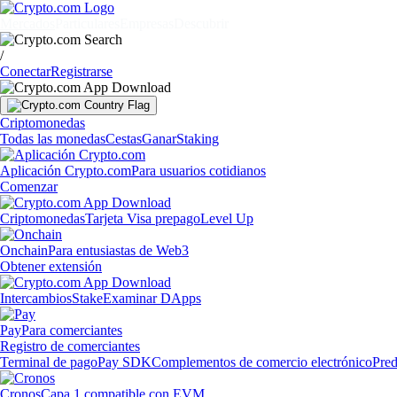
Mercados
Particulares
Empresas
Descubrir
/
Conectar
Registrarse
Criptomonedas
Todas las monedas
Cestas
Ganar
Staking
Aplicación Crypto.com
Para usuarios cotidianos
Comenzar
Criptomonedas
Tarjeta Visa prepago
Level Up
Onchain
Para entusiastas de Web3
Obtener extensión
Intercambios
Stake
Examinar DApps
Pay
Para comerciantes
Registro de comerciantes
Terminal de pago
Pay SDK
Complementos de comercio electrónico
Pred
Cronos
Capa 1 compatible con EVM