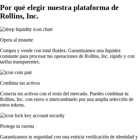
Por qué elegir nuestra plataforma de
Rollins, Inc.
Opera al instante
Compra y vende con total fluidez. Garantizamos una liquidez
constante para procesar tus operaciones de Rollins, Inc. rápido y con
tarifas transparentes.
Combina tus activos
Conecta tus activos con el resto del mercado. Puedes combinar tu
Rollins, Inc. con euros o intercambiarlo por una amplia selección de
otros tokens.
Protege tu cuenta
Garantizamos tu seguridad con una estricta verificación de identidad y