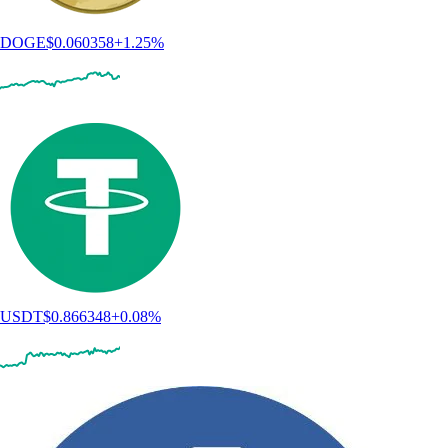
DOGE
$
0.060358
+
1.25
%
USDT
$
0.866348
+
0.08
%