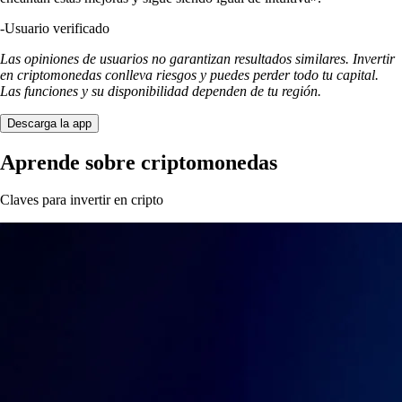
-
Usuario verificado
Las opiniones de usuarios no garantizan resultados similares. Invertir
en criptomonedas conlleva riesgos y puedes perder todo tu capital.
Las funciones y su disponibilidad dependen de tu región.
Descarga la app
Aprende sobre criptomonedas
Claves para invertir en cripto