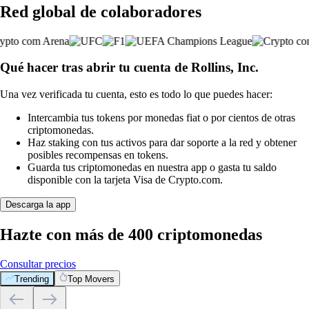
Red global de colaboradores
Qué hacer tras abrir tu cuenta de Rollins, Inc.
Una vez verificada tu cuenta, esto es todo lo que puedes hacer:
Intercambia tus tokens por monedas fiat o por cientos de otras
criptomonedas.
Haz staking con tus activos para dar soporte a la red y obtener
posibles recompensas en tokens.
Guarda tus criptomonedas en nuestra app o gasta tu saldo
disponible con la tarjeta Visa de Crypto.com.
Descarga la app
Hazte con más de 400 criptomonedas
Consultar precios
Trending
Top Movers