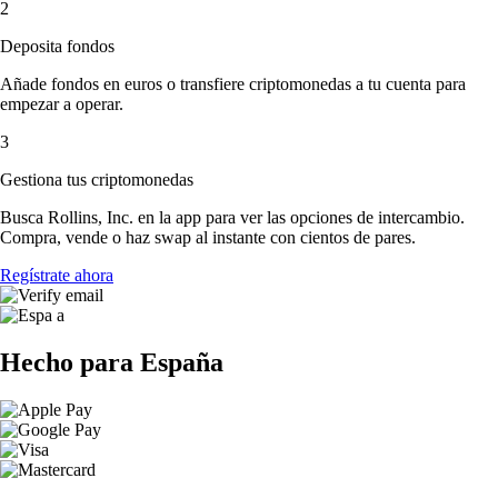
2
Deposita fondos
Añade fondos en euros o transfiere criptomonedas a tu cuenta para
empezar a operar.
3
Gestiona tus criptomonedas
Busca Rollins, Inc. en la app para ver las opciones de intercambio.
Compra, vende o haz swap al instante con cientos de pares.
Regístrate ahora
Hecho para España