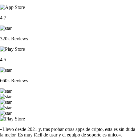
4.7
320k Reviews
4.5
660k Reviews
«Llevo desde 2021 y, tras probar otras apps de cripto, esta es sin duda
la mejor. Es muy fácil de usar y el equipo de soporte es único».