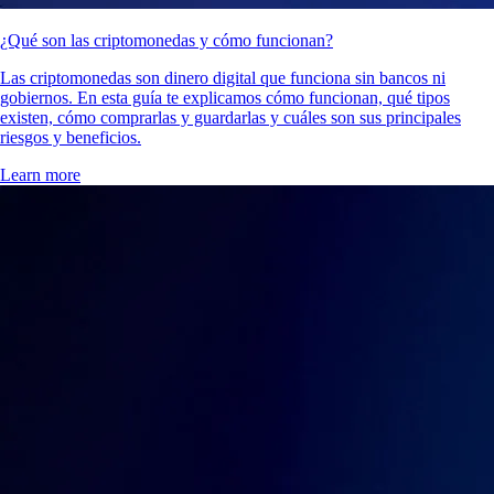
¿Qué son las criptomonedas y cómo funcionan?
Las criptomonedas son dinero digital que funciona sin bancos ni
gobiernos. En esta guía te explicamos cómo funcionan, qué tipos
existen, cómo comprarlas y guardarlas y cuáles son sus principales
riesgos y beneficios.
Learn more