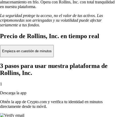
almacenamiento en frío. Opera con Rollins, Inc. con total tranquilidad
en nuestra plataforma.
La seguridad protege tu acceso, no el valor de tus activos. Las
criptomonedas son arriesgadas y su volatilidad puede afectar
seriamente a tus fondos.
Precio de Rollins, Inc. en tiempo real
Empieza en cuestión de minutos
3 pasos para usar nuestra plataforma de
Rollins, Inc.
1
Descarga la app
Obtén la app de Crypto.com y verifica tu identidad en minutos
directamente desde tu móvil.