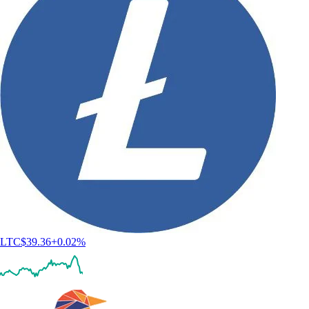
LTC
$
39.36
+
0.02
%