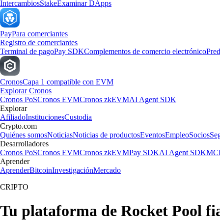
Intercambios
Stake
Examinar DApps
Pay
Para comerciantes
Registro de comerciantes
Terminal de pago
Pay SDK
Complementos de comercio electrónico
Pred
Cronos
Capa 1 compatible con EVM
Explorar Cronos
Cronos PoS
Cronos EVM
Cronos zkEVM
AI Agent SDK
Explorar
Afiliado
Instituciones
Custodia
Crypto.com
Quiénes somos
Noticias
Noticias de productos
Eventos
Empleo
Socios
Se
Desarrolladores
Cronos PoS
Cronos EVM
Cronos zkEVM
Pay SDK
AI Agent SDK
MCP
Aprender
Aprender
Bitcoin
Investigación
Mercado
CRIPTO
Tu plataforma de Rocket Pool fi