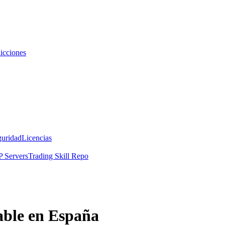
icciones
guridad
Licencias
 Servers
Trading Skill Repo
able en España