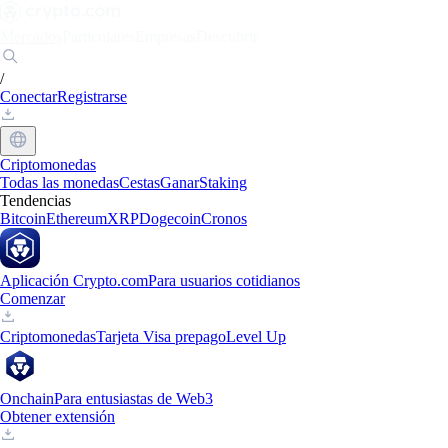
Mercados
Particulares
Empresas
Descubrir
/
Conectar
Registrarse
Criptomonedas
Todas las monedas
Cestas
Ganar
Staking
Tendencias
Bitcoin
Ethereum
XRP
Dogecoin
Cronos
Aplicación Crypto.com
Para usuarios cotidianos
Comenzar
Criptomonedas
Tarjeta Visa prepago
Level Up
Onchain
Para entusiastas de Web3
Obtener extensión