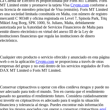
La Cuenta de Efectivo es proporcionada por Foris MT Limited. Foris
MT Limited emite y promueve la tarjeta Visa
Crypto.com
conforme a
su licencia de miembro principal de Visa (emisión). Foris MT Limited
es una sociedad limitada constituida en Malta, con número de registro
mercantil C 90348 y oficina registrada en Level 7, Spinola Park, Triq
Mikiel Ang Borg, SPK 1000, St. Julians, Malta, debidamente
autorizada por la Autoridad de Servicios Financieros de Malta para
emitir dinero electrónico en virtud del anexo III de la Ley de
instituciones financieras que regula las instituciones de dinero
electrónico.
Cualquier otro producto o servicio ofrecido y anunciado en esta página
web o en la aplicación
Crypto.com
se proporciona a través de otras
empresas del grupo y no está dentro de los servicios regulados de Foris
DAX MT Limited o Foris MT Limited.
Conservar criptoactivos u operar con ellos conlleva riesgos y puede no
ser adecuado para todo el mundo. Ten en cuenta que el rendimiento
pasado no garantiza el rendimiento futuro. Considera cuidadosamente
si invertir en criptoactivos es adecuado para ti según tu situación
financiera y tolerancia al riesgo. Puedes encontrar más información
sobre los riesgos asociados con operar o conservar criptoactivos
aquí
.