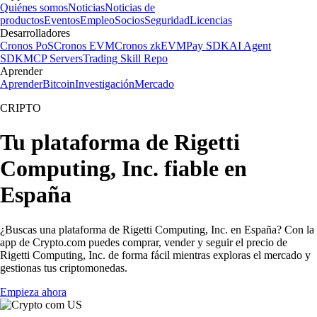
Quiénes somos
Noticias
Noticias de
productos
Eventos
Empleo
Socios
Seguridad
Licencias
Desarrolladores
Cronos PoS
Cronos EVM
Cronos zkEVM
Pay SDK
AI Agent
SDK
MCP Servers
Trading Skill Repo
Aprender
Aprender
Bitcoin
Investigación
Mercado
CRIPTO
Tu plataforma de Rigetti
Computing, Inc. fiable en
España
¿Buscas una plataforma de Rigetti Computing, Inc. en España? Con la
app de Crypto.com puedes comprar, vender y seguir el precio de
Rigetti Computing, Inc. de forma fácil mientras exploras el mercado y
gestionas tus criptomonedas.
Empieza ahora