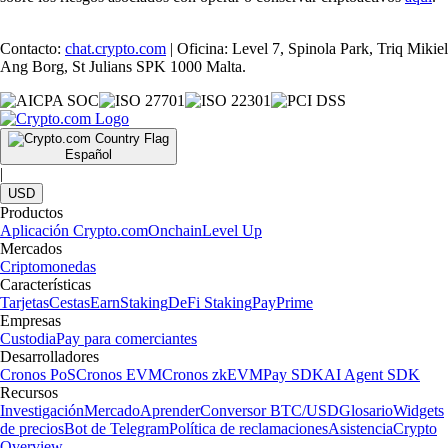
Contacto:
chat.crypto.com
| Oficina: Level 7, Spinola Park, Triq Mikiel
Ang Borg, St Julians SPK 1000 Malta.
Español
|
USD
Productos
Aplicación Crypto.com
Onchain
Level Up
Mercados
Criptomonedas
Características
Tarjetas
Cestas
Earn
Staking
DeFi Staking
Pay
Prime
Empresas
Custodia
Pay para comerciantes
Desarrolladores
Cronos PoS
Cronos EVM
Cronos zkEVM
Pay SDK
AI Agent SDK
Recursos
Investigación
Mercado
Aprender
Conversor BTC/USD
Glosario
Widgets
de precios
Bot de Telegram
Política de reclamaciones
Asistencia
Crypto
Overview