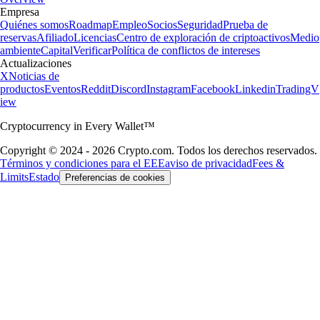
Empresa
Quiénes somos
Roadmap
Empleo
Socios
Seguridad
Prueba de
reservas
Afiliado
Licencias
Centro de exploración de criptoactivos
Medio
ambiente
Capital
Verificar
Política de conflictos de intereses
Actualizaciones
X
Noticias de
productos
Eventos
Reddit
Discord
Instagram
Facebook
Linkedin
TradingV
iew
Cryptocurrency in Every Wallet™
Copyright © 2024 - 2026 Crypto.com. Todos los derechos reservados.
Términos y condiciones para el EEE
aviso de privacidad
Fees &
Limits
Estado
Preferencias de cookies