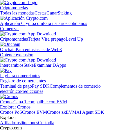
Criptomonedas
Todas las monedas
Cestas
Ganar
Staking
Aplicación Crypto.com
Para usuarios cotidianos
Comenzar
Criptomonedas
Tarjeta Visa prepago
Level Up
Onchain
Para entusiastas de Web3
Obtener extensión
Intercambios
Stake
Examinar DApps
Pay
Para comerciantes
Registro de comerciantes
Terminal de pago
Pay SDK
Complementos de comercio
electrónico
Predicciones
Cronos
Capa 1 compatible con EVM
Explorar Cronos
Cronos PoS
Cronos EVM
Cronos zkEVM
AI Agent SDK
Explorar
Afiliado
Instituciones
Custodia
Crypto.com