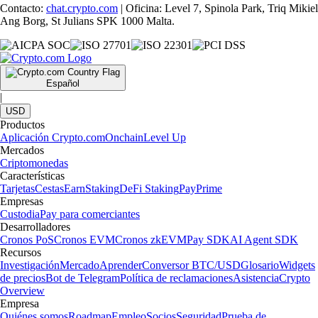
Contacto:
chat.crypto.com
| Oficina: Level 7, Spinola Park, Triq Mikiel
Ang Borg, St Julians SPK 1000 Malta.
Español
|
USD
Productos
Aplicación Crypto.com
Onchain
Level Up
Mercados
Criptomonedas
Características
Tarjetas
Cestas
Earn
Staking
DeFi Staking
Pay
Prime
Empresas
Custodia
Pay para comerciantes
Desarrolladores
Cronos PoS
Cronos EVM
Cronos zkEVM
Pay SDK
AI Agent SDK
Recursos
Investigación
Mercado
Aprender
Conversor BTC/USD
Glosario
Widgets
de precios
Bot de Telegram
Política de reclamaciones
Asistencia
Crypto
Overview
Empresa
Quiénes somos
Roadmap
Empleo
Socios
Seguridad
Prueba de