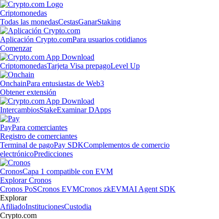
Criptomonedas
Todas las monedas
Cestas
Ganar
Staking
Aplicación Crypto.com
Para usuarios cotidianos
Comenzar
Criptomonedas
Tarjeta Visa prepago
Level Up
Onchain
Para entusiastas de Web3
Obtener extensión
Intercambios
Stake
Examinar DApps
Pay
Para comerciantes
Registro de comerciantes
Terminal de pago
Pay SDK
Complementos de comercio
electrónico
Predicciones
Cronos
Capa 1 compatible con EVM
Explorar Cronos
Cronos PoS
Cronos EVM
Cronos zkEVM
AI Agent SDK
Explorar
Afiliado
Instituciones
Custodia
Crypto.com