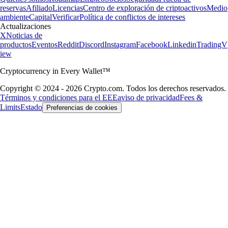
reservas
Afiliado
Licencias
Centro de exploración de criptoactivos
Medio
ambiente
Capital
Verificar
Política de conflictos de intereses
Actualizaciones
X
Noticias de
productos
Eventos
Reddit
Discord
Instagram
Facebook
Linkedin
TradingV
iew
Cryptocurrency in Every Wallet™
Copyright © 2024 - 2026 Crypto.com. Todos los derechos reservados.
Términos y condiciones para el EEE
aviso de privacidad
Fees &
Limits
Estado
Preferencias de cookies