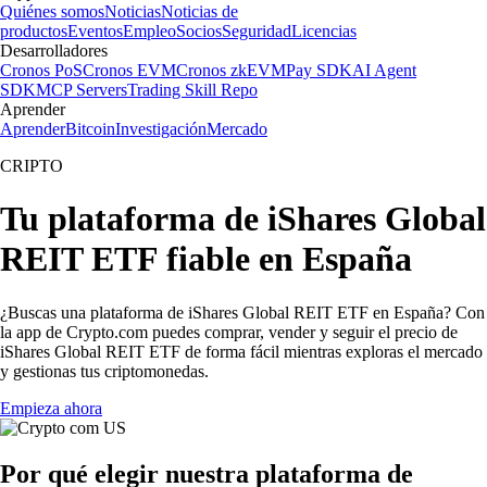
Quiénes somos
Noticias
Noticias de
productos
Eventos
Empleo
Socios
Seguridad
Licencias
Desarrolladores
Cronos PoS
Cronos EVM
Cronos zkEVM
Pay SDK
AI Agent
SDK
MCP Servers
Trading Skill Repo
Aprender
Aprender
Bitcoin
Investigación
Mercado
CRIPTO
Tu plataforma de iShares Global
REIT ETF fiable en España
¿Buscas una plataforma de iShares Global REIT ETF en España? Con
la app de Crypto.com puedes comprar, vender y seguir el precio de
iShares Global REIT ETF de forma fácil mientras exploras el mercado
y gestionas tus criptomonedas.
Empieza ahora
Por qué elegir nuestra plataforma de