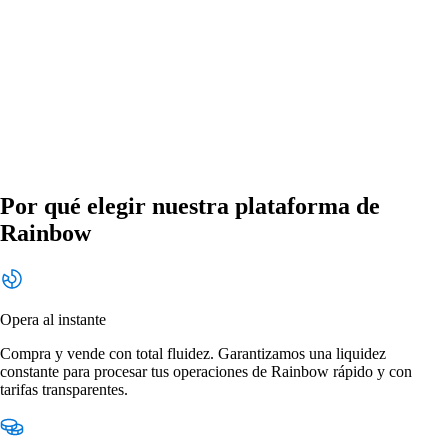
Por qué elegir nuestra plataforma de
Rainbow
Opera al instante
Compra y vende con total fluidez. Garantizamos una liquidez
constante para procesar tus operaciones de Rainbow rápido y con
tarifas transparentes.