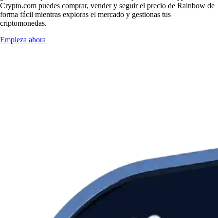
Crypto.com puedes comprar, vender y seguir el precio de Rainbow de
forma fácil mientras exploras el mercado y gestionas tus
criptomonedas.
Empieza ahora