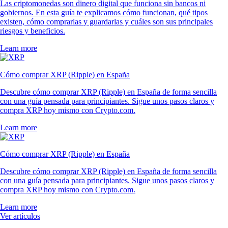
Las criptomonedas son dinero digital que funciona sin bancos ni
gobiernos. En esta guía te explicamos cómo funcionan, qué tipos
existen, cómo comprarlas y guardarlas y cuáles son sus principales
riesgos y beneficios.
Learn more
Cómo comprar XRP (Ripple) en España
Descubre cómo comprar XRP (Ripple) en España de forma sencilla
con una guía pensada para principiantes. Sigue unos pasos claros y
compra XRP hoy mismo con Crypto.com.
Learn more
Cómo comprar XRP (Ripple) en España
Descubre cómo comprar XRP (Ripple) en España de forma sencilla
con una guía pensada para principiantes. Sigue unos pasos claros y
compra XRP hoy mismo con Crypto.com.
Learn more
Ver artículos