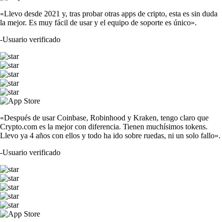
«Llevo desde 2021 y, tras probar otras apps de cripto, esta es sin duda
la mejor. Es muy fácil de usar y el equipo de soporte es único».
-
Usuario verificado
«Después de usar Coinbase, Robinhood y Kraken, tengo claro que
Crypto.com es la mejor con diferencia. Tienen muchísimos tokens.
Llevo ya 4 años con ellos y todo ha ido sobre ruedas, ni un solo fallo».
-
Usuario verificado