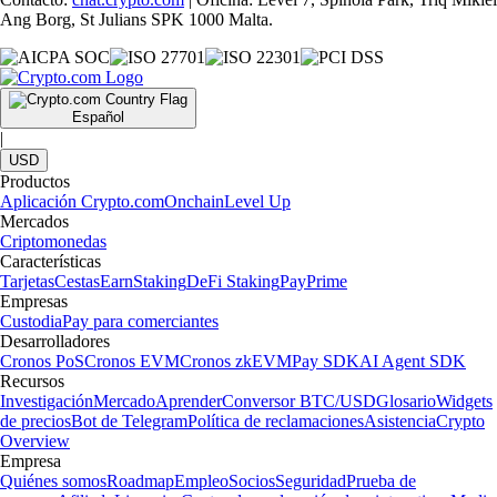
Ang Borg, St Julians SPK 1000 Malta.
Español
|
USD
Productos
Aplicación Crypto.com
Onchain
Level Up
Mercados
Criptomonedas
Características
Tarjetas
Cestas
Earn
Staking
DeFi Staking
Pay
Prime
Empresas
Custodia
Pay para comerciantes
Desarrolladores
Cronos PoS
Cronos EVM
Cronos zkEVM
Pay SDK
AI Agent SDK
Recursos
Investigación
Mercado
Aprender
Conversor BTC/USD
Glosario
Widgets
de precios
Bot de Telegram
Política de reclamaciones
Asistencia
Crypto
Overview
Empresa
Quiénes somos
Roadmap
Empleo
Socios
Seguridad
Prueba de