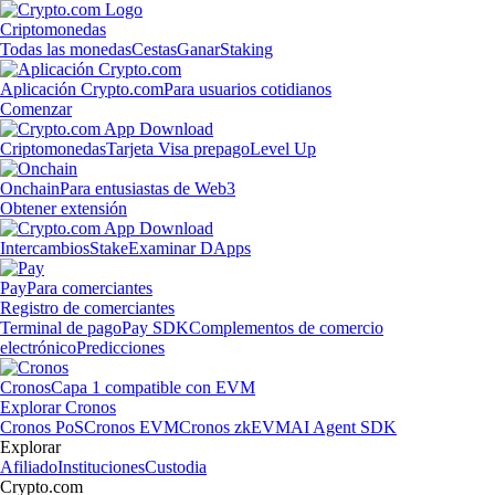
Criptomonedas
Todas las monedas
Cestas
Ganar
Staking
Aplicación Crypto.com
Para usuarios cotidianos
Comenzar
Criptomonedas
Tarjeta Visa prepago
Level Up
Onchain
Para entusiastas de Web3
Obtener extensión
Intercambios
Stake
Examinar DApps
Pay
Para comerciantes
Registro de comerciantes
Terminal de pago
Pay SDK
Complementos de comercio
electrónico
Predicciones
Cronos
Capa 1 compatible con EVM
Explorar Cronos
Cronos PoS
Cronos EVM
Cronos zkEVM
AI Agent SDK
Explorar
Afiliado
Instituciones
Custodia
Crypto.com