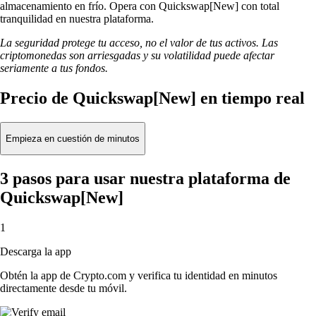
almacenamiento en frío. Opera con Quickswap[New] con total
tranquilidad en nuestra plataforma.
La seguridad protege tu acceso, no el valor de tus activos. Las
criptomonedas son arriesgadas y su volatilidad puede afectar
seriamente a tus fondos.
Precio de Quickswap[New] en tiempo real
Empieza en cuestión de minutos
3 pasos para usar nuestra plataforma de
Quickswap[New]
1
Descarga la app
Obtén la app de Crypto.com y verifica tu identidad en minutos
directamente desde tu móvil.