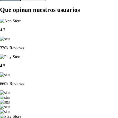
Qué opinan nuestros usuarios
4.7
320k Reviews
4.5
660k Reviews