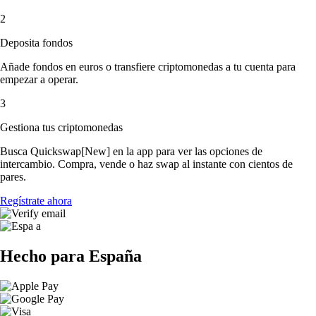
2
Deposita fondos
Añade fondos en euros o transfiere criptomonedas a tu cuenta para
empezar a operar.
3
Gestiona tus criptomonedas
Busca Quickswap[New] en la app para ver las opciones de
intercambio. Compra, vende o haz swap al instante con cientos de
pares.
Regístrate ahora
Hecho para España