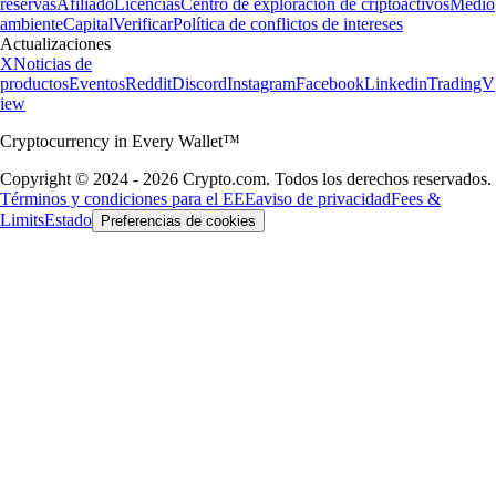
reservas
Afiliado
Licencias
Centro de exploración de criptoactivos
Medio
ambiente
Capital
Verificar
Política de conflictos de intereses
Actualizaciones
X
Noticias de
productos
Eventos
Reddit
Discord
Instagram
Facebook
Linkedin
TradingV
iew
Cryptocurrency in Every Wallet™
Copyright © 2024 - 2026 Crypto.com. Todos los derechos reservados.
Términos y condiciones para el EEE
aviso de privacidad
Fees &
Limits
Estado
Preferencias de cookies