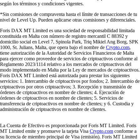
según los términos y condiciones vigentes.
*Sin comisiones de compraventa hasta el límite de transacciones de tu
nivel de Level Up. Pueden aplicarse otras comisiones y diferenciales.
Foris DAX MT Limited es una sociedad de responsabilidad limitada
constituida en Malta con número de registro mercantil C 88392 y
domicilio social en Level 7, Spinola Park, Triq Mikiel Ang Borg, SPK
1000, St. Julians, Malta, que opera bajo el nombre de
Crypto.com
,
tiene autorización de la Autoridad de Servicios Financieros de Malta
para ejercer como proveedor de servicios de criptoactivos conforme al
Reglamento 2023/1114 relativo a los mercados de criptoactivos del
modo implementado en Malta por la Ley de mercados de criptoactivos.
Foris DAX MT Limited está autorizada para prestar los siguientes
servicios: 1. Intercambio de criptoactivos por fondos; 2. Intercambio de
criptoactivos por otros criptoactivos; 3. Recepción y transmisión de
órdenes de criptoactivos en nombre de clientes; 4. Ejecución de
órdenes de criptoactivos en nombre de clientes; 5. Servicios de
transferencia de criptoactivos en nombre de clientes; y 6. Custodia y
administración de criptoactivos en nombre de clientes.
La Cuenta de Efectivo es proporcionada por Foris MT Limited. Foris
MT Limited emite y promueve la tarjeta Visa
Crypto.com
conforme a
su licencia de miembro principal de Visa (emisión). Foris MT Limited