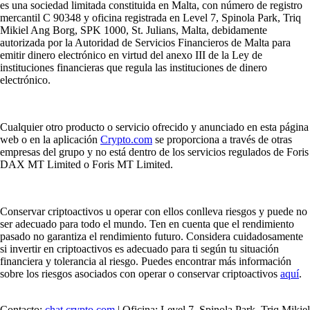
es una sociedad limitada constituida en Malta, con número de registro
mercantil C 90348 y oficina registrada en Level 7, Spinola Park, Triq
Mikiel Ang Borg, SPK 1000, St. Julians, Malta, debidamente
autorizada por la Autoridad de Servicios Financieros de Malta para
emitir dinero electrónico en virtud del anexo III de la Ley de
instituciones financieras que regula las instituciones de dinero
electrónico.
Cualquier otro producto o servicio ofrecido y anunciado en esta página
web o en la aplicación
Crypto.com
se proporciona a través de otras
empresas del grupo y no está dentro de los servicios regulados de Foris
DAX MT Limited o Foris MT Limited.
Conservar criptoactivos u operar con ellos conlleva riesgos y puede no
ser adecuado para todo el mundo. Ten en cuenta que el rendimiento
pasado no garantiza el rendimiento futuro. Considera cuidadosamente
si invertir en criptoactivos es adecuado para ti según tu situación
financiera y tolerancia al riesgo. Puedes encontrar más información
sobre los riesgos asociados con operar o conservar criptoactivos
aquí
.
Contacto:
chat.crypto.com
| Oficina: Level 7, Spinola Park, Triq Mikiel