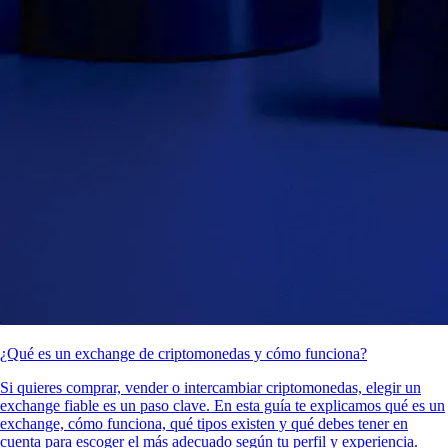
¿Qué es un exchange de criptomonedas y cómo funciona?
Si quieres comprar, vender o intercambiar criptomonedas, elegir un
exchange fiable es un paso clave. En esta guía te explicamos qué es un
exchange, cómo funciona, qué tipos existen y qué debes tener en
cuenta para escoger el más adecuado según tu perfil y experiencia.