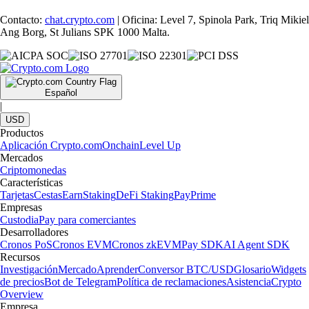
Contacto:
chat.crypto.com
| Oficina: Level 7, Spinola Park, Triq Mikiel
Ang Borg, St Julians SPK 1000 Malta.
Español
|
USD
Productos
Aplicación Crypto.com
Onchain
Level Up
Mercados
Criptomonedas
Características
Tarjetas
Cestas
Earn
Staking
DeFi Staking
Pay
Prime
Empresas
Custodia
Pay para comerciantes
Desarrolladores
Cronos PoS
Cronos EVM
Cronos zkEVM
Pay SDK
AI Agent SDK
Recursos
Investigación
Mercado
Aprender
Conversor BTC/USD
Glosario
Widgets
de precios
Bot de Telegram
Política de reclamaciones
Asistencia
Crypto
Overview
Empresa