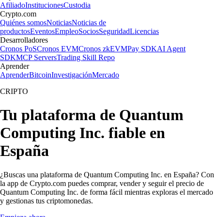
Afiliado
Instituciones
Custodia
Crypto.com
Quiénes somos
Noticias
Noticias de
productos
Eventos
Empleo
Socios
Seguridad
Licencias
Desarrolladores
Cronos PoS
Cronos EVM
Cronos zkEVM
Pay SDK
AI Agent
SDK
MCP Servers
Trading Skill Repo
Aprender
Aprender
Bitcoin
Investigación
Mercado
CRIPTO
Tu plataforma de Quantum
Computing Inc. fiable en
España
¿Buscas una plataforma de Quantum Computing Inc. en España? Con
la app de Crypto.com puedes comprar, vender y seguir el precio de
Quantum Computing Inc. de forma fácil mientras exploras el mercado
y gestionas tus criptomonedas.