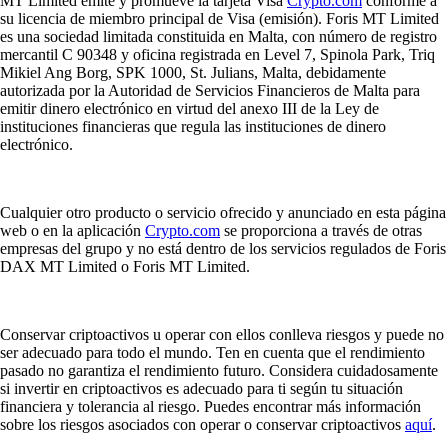
MT Limited emite y promueve la tarjeta Visa
Crypto.com
conforme a
su licencia de miembro principal de Visa (emisión). Foris MT Limited
es una sociedad limitada constituida en Malta, con número de registro
mercantil C 90348 y oficina registrada en Level 7, Spinola Park, Triq
Mikiel Ang Borg, SPK 1000, St. Julians, Malta, debidamente
autorizada por la Autoridad de Servicios Financieros de Malta para
emitir dinero electrónico en virtud del anexo III de la Ley de
instituciones financieras que regula las instituciones de dinero
electrónico.
Cualquier otro producto o servicio ofrecido y anunciado en esta página
web o en la aplicación
Crypto.com
se proporciona a través de otras
empresas del grupo y no está dentro de los servicios regulados de Foris
DAX MT Limited o Foris MT Limited.
Conservar criptoactivos u operar con ellos conlleva riesgos y puede no
ser adecuado para todo el mundo. Ten en cuenta que el rendimiento
pasado no garantiza el rendimiento futuro. Considera cuidadosamente
si invertir en criptoactivos es adecuado para ti según tu situación
financiera y tolerancia al riesgo. Puedes encontrar más información
sobre los riesgos asociados con operar o conservar criptoactivos
aquí
.