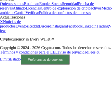
Quiénes somos
Roadmap
Empleo
Socios
Seguridad
Prueba de
reservas
Afiliado
Licencias
Centro de exploración de criptoactivos
Medio
ambiente
Capital
Verificar
Política de conflictos de intereses
Actualizaciones
X
Noticias de
productos
Eventos
Reddit
Discord
Instagram
Facebook
Linkedin
TradingV
iew
Cryptocurrency in Every Wallet™
Copyright © 2024 - 2026 Crypto.com. Todos los derechos reservados.
Términos y condiciones para el EEE
aviso de privacidad
Fees &
Limits
Estado
Preferencias de cookies