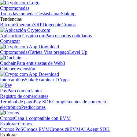
Criptomonedas
Todas las monedas
Cestas
Ganar
Staking
Tendencias
Bitcoin
Ethereum
XRP
Dogecoin
Cronos
Aplicación Crypto.com
Para usuarios cotidianos
Comenzar
Criptomonedas
Tarjeta Visa prepago
Level Up
Onchain
Para entusiastas de Web3
Obtener extensión
Intercambios
Stake
Examinar DApps
Pay
Para comerciantes
Registro de comerciantes
Terminal de pago
Pay SDK
Complementos de comercio
electrónico
Predicciones
Cronos
Capa 1 compatible con EVM
Explorar Cronos
Cronos PoS
Cronos EVM
Cronos zkEVM
AI Agent SDK
Explorar