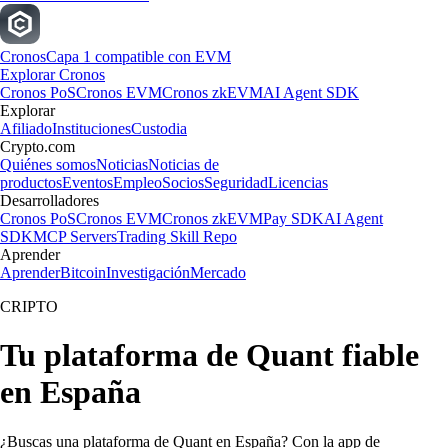
Cronos
Capa 1 compatible con EVM
Explorar Cronos
Cronos PoS
Cronos EVM
Cronos zkEVM
AI Agent SDK
Explorar
Afiliado
Instituciones
Custodia
Crypto.com
Quiénes somos
Noticias
Noticias de
productos
Eventos
Empleo
Socios
Seguridad
Licencias
Desarrolladores
Cronos PoS
Cronos EVM
Cronos zkEVM
Pay SDK
AI Agent
SDK
MCP Servers
Trading Skill Repo
Aprender
Aprender
Bitcoin
Investigación
Mercado
CRIPTO
Tu plataforma de Quant fiable
en España
¿Buscas una plataforma de Quant en España? Con la app de