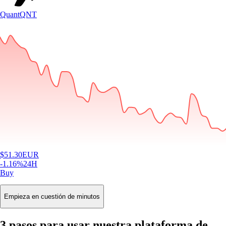
Quant
QNT
$
51.30
EUR
-1.16
%
24H
Buy
Empieza en cuestión de minutos
3 pasos para usar nuestra plataforma de