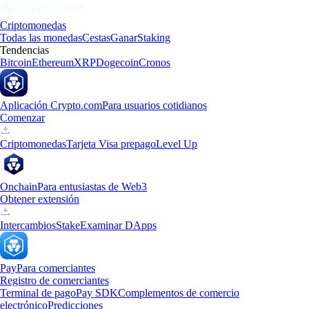
Criptomonedas
Todas las monedas
Cestas
Ganar
Staking
Tendencias
Bitcoin
Ethereum
XRP
Dogecoin
Cronos
Aplicación Crypto.com
Para usuarios cotidianos
Comenzar
Criptomonedas
Tarjeta Visa prepago
Level Up
Onchain
Para entusiastas de Web3
Obtener extensión
Intercambios
Stake
Examinar DApps
Pay
Para comerciantes
Registro de comerciantes
Terminal de pago
Pay SDK
Complementos de comercio
electrónico
Predicciones