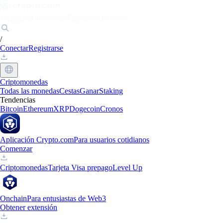
Mercados
Particulares
Empresas
Descubrir
/
Conectar
Registrarse
Criptomonedas
Todas las monedas
Cestas
Ganar
Staking
Tendencias
Bitcoin
Ethereum
XRP
Dogecoin
Cronos
Aplicación Crypto.com
Para usuarios cotidianos
Comenzar
Criptomonedas
Tarjeta Visa prepago
Level Up
Onchain
Para entusiastas de Web3
Obtener extensión