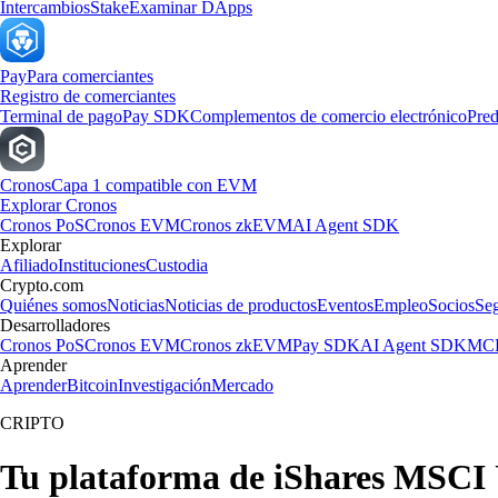
Intercambios
Stake
Examinar DApps
Pay
Para comerciantes
Registro de comerciantes
Terminal de pago
Pay SDK
Complementos de comercio electrónico
Pred
Cronos
Capa 1 compatible con EVM
Explorar Cronos
Cronos PoS
Cronos EVM
Cronos zkEVM
AI Agent SDK
Explorar
Afiliado
Instituciones
Custodia
Crypto.com
Quiénes somos
Noticias
Noticias de productos
Eventos
Empleo
Socios
Se
Desarrolladores
Cronos PoS
Cronos EVM
Cronos zkEVM
Pay SDK
AI Agent SDK
MCP
Aprender
Aprender
Bitcoin
Investigación
Mercado
CRIPTO
Tu plataforma de iShares MSCI 