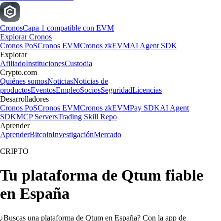
Cronos
Capa 1 compatible con EVM
Explorar Cronos
Cronos PoS
Cronos EVM
Cronos zkEVM
AI Agent SDK
Explorar
Afiliado
Instituciones
Custodia
Crypto.com
Quiénes somos
Noticias
Noticias de
productos
Eventos
Empleo
Socios
Seguridad
Licencias
Desarrolladores
Cronos PoS
Cronos EVM
Cronos zkEVM
Pay SDK
AI Agent
SDK
MCP Servers
Trading Skill Repo
Aprender
Aprender
Bitcoin
Investigación
Mercado
CRIPTO
Tu plataforma de Qtum fiable
en España
¿Buscas una plataforma de Qtum en España? Con la app de