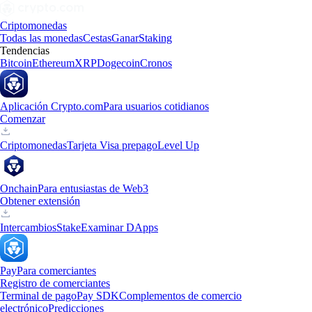
Criptomonedas
Todas las monedas
Cestas
Ganar
Staking
Tendencias
Bitcoin
Ethereum
XRP
Dogecoin
Cronos
Aplicación Crypto.com
Para usuarios cotidianos
Comenzar
Criptomonedas
Tarjeta Visa prepago
Level Up
Onchain
Para entusiastas de Web3
Obtener extensión
Intercambios
Stake
Examinar DApps
Pay
Para comerciantes
Registro de comerciantes
Terminal de pago
Pay SDK
Complementos de comercio
electrónico
Predicciones