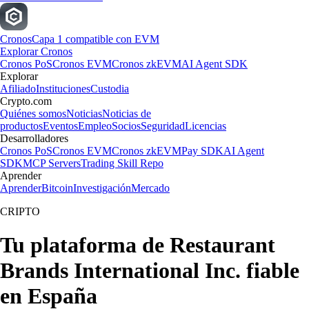
Cronos
Capa 1 compatible con EVM
Explorar Cronos
Cronos PoS
Cronos EVM
Cronos zkEVM
AI Agent SDK
Explorar
Afiliado
Instituciones
Custodia
Crypto.com
Quiénes somos
Noticias
Noticias de
productos
Eventos
Empleo
Socios
Seguridad
Licencias
Desarrolladores
Cronos PoS
Cronos EVM
Cronos zkEVM
Pay SDK
AI Agent
SDK
MCP Servers
Trading Skill Repo
Aprender
Aprender
Bitcoin
Investigación
Mercado
CRIPTO
Tu plataforma de Restaurant
Brands International Inc. fiable
en España