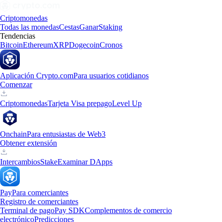
Criptomonedas
Todas las monedas
Cestas
Ganar
Staking
Tendencias
Bitcoin
Ethereum
XRP
Dogecoin
Cronos
Aplicación Crypto.com
Para usuarios cotidianos
Comenzar
Criptomonedas
Tarjeta Visa prepago
Level Up
Onchain
Para entusiastas de Web3
Obtener extensión
Intercambios
Stake
Examinar DApps
Pay
Para comerciantes
Registro de comerciantes
Terminal de pago
Pay SDK
Complementos de comercio
electrónico
Predicciones