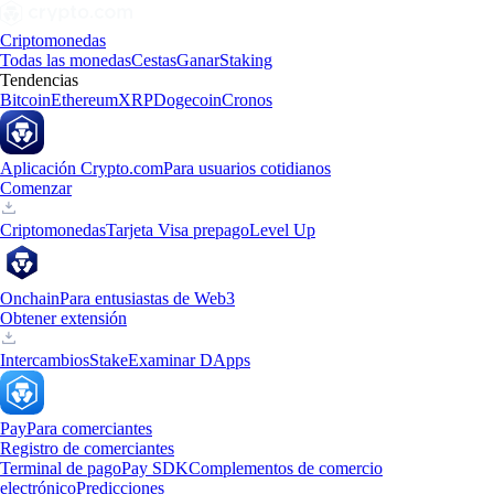
Criptomonedas
Todas las monedas
Cestas
Ganar
Staking
Tendencias
Bitcoin
Ethereum
XRP
Dogecoin
Cronos
Aplicación Crypto.com
Para usuarios cotidianos
Comenzar
Criptomonedas
Tarjeta Visa prepago
Level Up
Onchain
Para entusiastas de Web3
Obtener extensión
Intercambios
Stake
Examinar DApps
Pay
Para comerciantes
Registro de comerciantes
Terminal de pago
Pay SDK
Complementos de comercio
electrónico
Predicciones