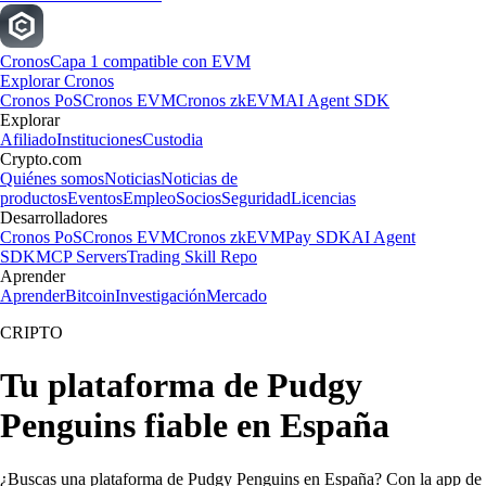
Cronos
Capa 1 compatible con EVM
Explorar Cronos
Cronos PoS
Cronos EVM
Cronos zkEVM
AI Agent SDK
Explorar
Afiliado
Instituciones
Custodia
Crypto.com
Quiénes somos
Noticias
Noticias de
productos
Eventos
Empleo
Socios
Seguridad
Licencias
Desarrolladores
Cronos PoS
Cronos EVM
Cronos zkEVM
Pay SDK
AI Agent
SDK
MCP Servers
Trading Skill Repo
Aprender
Aprender
Bitcoin
Investigación
Mercado
CRIPTO
Tu plataforma de Pudgy
Penguins fiable en España
¿Buscas una plataforma de Pudgy Penguins en España? Con la app de