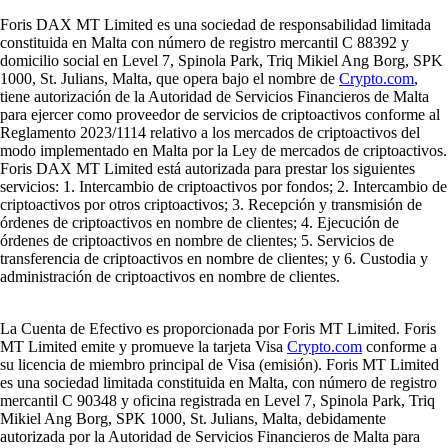
Foris DAX MT Limited es una sociedad de responsabilidad limitada
constituida en Malta con número de registro mercantil C 88392 y
domicilio social en Level 7, Spinola Park, Triq Mikiel Ang Borg, SPK
1000, St. Julians, Malta, que opera bajo el nombre de
Crypto.com
,
tiene autorización de la Autoridad de Servicios Financieros de Malta
para ejercer como proveedor de servicios de criptoactivos conforme al
Reglamento 2023/1114 relativo a los mercados de criptoactivos del
modo implementado en Malta por la Ley de mercados de criptoactivos.
Foris DAX MT Limited está autorizada para prestar los siguientes
servicios: 1. Intercambio de criptoactivos por fondos; 2. Intercambio de
criptoactivos por otros criptoactivos; 3. Recepción y transmisión de
órdenes de criptoactivos en nombre de clientes; 4. Ejecución de
órdenes de criptoactivos en nombre de clientes; 5. Servicios de
transferencia de criptoactivos en nombre de clientes; y 6. Custodia y
administración de criptoactivos en nombre de clientes.
La Cuenta de Efectivo es proporcionada por Foris MT Limited. Foris
MT Limited emite y promueve la tarjeta Visa
Crypto.com
conforme a
su licencia de miembro principal de Visa (emisión). Foris MT Limited
es una sociedad limitada constituida en Malta, con número de registro
mercantil C 90348 y oficina registrada en Level 7, Spinola Park, Triq
Mikiel Ang Borg, SPK 1000, St. Julians, Malta, debidamente
autorizada por la Autoridad de Servicios Financieros de Malta para