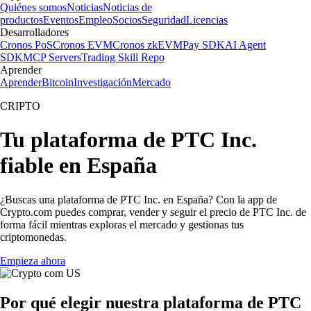
Quiénes somos
Noticias
Noticias de
productos
Eventos
Empleo
Socios
Seguridad
Licencias
Desarrolladores
Cronos PoS
Cronos EVM
Cronos zkEVM
Pay SDK
AI Agent
SDK
MCP Servers
Trading Skill Repo
Aprender
Aprender
Bitcoin
Investigación
Mercado
CRIPTO
Tu plataforma de PTC Inc.
fiable en España
¿Buscas una plataforma de PTC Inc. en España? Con la app de
Crypto.com puedes comprar, vender y seguir el precio de PTC Inc. de
forma fácil mientras exploras el mercado y gestionas tus
criptomonedas.
Empieza ahora
Por qué elegir nuestra plataforma de PTC