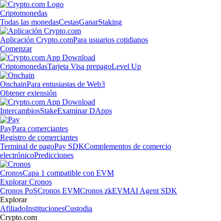
Criptomonedas
Todas las monedas
Cestas
Ganar
Staking
Aplicación Crypto.com
Para usuarios cotidianos
Comenzar
Criptomonedas
Tarjeta Visa prepago
Level Up
Onchain
Para entusiastas de Web3
Obtener extensión
Intercambios
Stake
Examinar DApps
Pay
Para comerciantes
Registro de comerciantes
Terminal de pago
Pay SDK
Complementos de comercio
electrónico
Predicciones
Cronos
Capa 1 compatible con EVM
Explorar Cronos
Cronos PoS
Cronos EVM
Cronos zkEVM
AI Agent SDK
Explorar
Afiliado
Instituciones
Custodia
Crypto.com