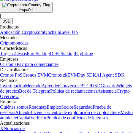
Español
|
USD
Productos
Aplicación Crypto.com
Onchain
Level Up
Mercados
Criptomonedas
Características
Tarjetas
Cestas
Earn
Staking
DeFi Staking
Pay
Prime
Empresas
Custodia
Pay para comerciantes
Desarrolladores
Cronos PoS
Cronos EVM
Cronos zkEVM
Pay SDK
AI Agent SDK
Recursos
Investigación
Mercado
Aprender
Conversor BTC/USD
Glosario
Widgets
de precios
Bot de Telegram
Política de reclamaciones
Asistencia
Crypto
Overview
Empresa
Quiénes somos
Roadmap
Empleo
Socios
Seguridad
Prueba de
reservas
Afiliado
Licencias
Centro de exploración de criptoactivos
Medio
ambiente
Capital
Verificar
Política de conflictos de intereses
Actualizaciones
X
Noticias de