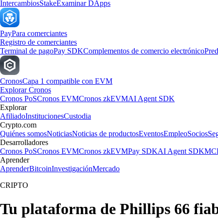
Intercambios
Stake
Examinar DApps
Pay
Para comerciantes
Registro de comerciantes
Terminal de pago
Pay SDK
Complementos de comercio electrónico
Pred
Cronos
Capa 1 compatible con EVM
Explorar Cronos
Cronos PoS
Cronos EVM
Cronos zkEVM
AI Agent SDK
Explorar
Afiliado
Instituciones
Custodia
Crypto.com
Quiénes somos
Noticias
Noticias de productos
Eventos
Empleo
Socios
Se
Desarrolladores
Cronos PoS
Cronos EVM
Cronos zkEVM
Pay SDK
AI Agent SDK
MCP
Aprender
Aprender
Bitcoin
Investigación
Mercado
CRIPTO
Tu plataforma de Phillips 66 fia