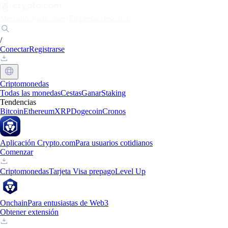
Mercados
Particulares
Empresas
Descubrir
/
Conectar
Registrarse
Criptomonedas
Todas las monedas
Cestas
Ganar
Staking
Tendencias
Bitcoin
Ethereum
XRP
Dogecoin
Cronos
Aplicación Crypto.com
Para usuarios cotidianos
Comenzar
Criptomonedas
Tarjeta Visa prepago
Level Up
Onchain
Para entusiastas de Web3
Obtener extensión