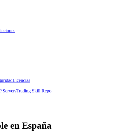
icciones
guridad
Licencias
 Servers
Trading Skill Repo
ble en España