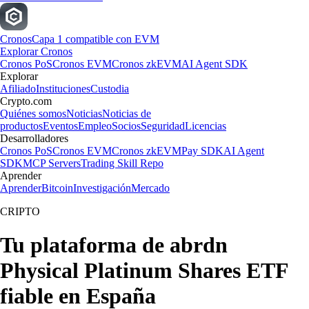
Cronos
Capa 1 compatible con EVM
Explorar Cronos
Cronos PoS
Cronos EVM
Cronos zkEVM
AI Agent SDK
Explorar
Afiliado
Instituciones
Custodia
Crypto.com
Quiénes somos
Noticias
Noticias de
productos
Eventos
Empleo
Socios
Seguridad
Licencias
Desarrolladores
Cronos PoS
Cronos EVM
Cronos zkEVM
Pay SDK
AI Agent
SDK
MCP Servers
Trading Skill Repo
Aprender
Aprender
Bitcoin
Investigación
Mercado
CRIPTO
Tu plataforma de abrdn
Physical Platinum Shares ETF
fiable en España