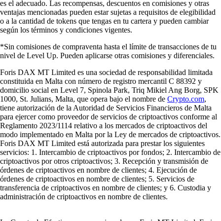
es el adecuado. Las recompensas, descuentos en comisiones y otras
ventajas mencionadas pueden estar sujetas a requisitos de elegibilidad
o a la cantidad de tokens que tengas en tu cartera y pueden cambiar
según los términos y condiciones vigentes.
*Sin comisiones de compraventa hasta el límite de transacciones de tu
nivel de Level Up. Pueden aplicarse otras comisiones y diferenciales.
Foris DAX MT Limited es una sociedad de responsabilidad limitada
constituida en Malta con número de registro mercantil C 88392 y
domicilio social en Level 7, Spinola Park, Triq Mikiel Ang Borg, SPK
1000, St. Julians, Malta, que opera bajo el nombre de
Crypto.com
,
tiene autorización de la Autoridad de Servicios Financieros de Malta
para ejercer como proveedor de servicios de criptoactivos conforme al
Reglamento 2023/1114 relativo a los mercados de criptoactivos del
modo implementado en Malta por la Ley de mercados de criptoactivos.
Foris DAX MT Limited está autorizada para prestar los siguientes
servicios: 1. Intercambio de criptoactivos por fondos; 2. Intercambio de
criptoactivos por otros criptoactivos; 3. Recepción y transmisión de
órdenes de criptoactivos en nombre de clientes; 4. Ejecución de
órdenes de criptoactivos en nombre de clientes; 5. Servicios de
transferencia de criptoactivos en nombre de clientes; y 6. Custodia y
administración de criptoactivos en nombre de clientes.