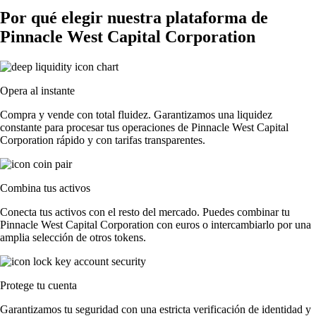
Por qué elegir nuestra plataforma de
Pinnacle West Capital Corporation
Opera al instante
Compra y vende con total fluidez. Garantizamos una liquidez
constante para procesar tus operaciones de Pinnacle West Capital
Corporation rápido y con tarifas transparentes.
Combina tus activos
Conecta tus activos con el resto del mercado. Puedes combinar tu
Pinnacle West Capital Corporation con euros o intercambiarlo por una
amplia selección de otros tokens.
Protege tu cuenta
Garantizamos tu seguridad con una estricta verificación de identidad y