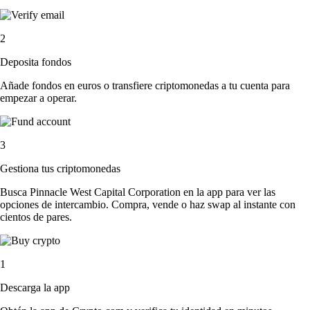
2
Deposita fondos
Añade fondos en euros o transfiere criptomonedas a tu cuenta para
empezar a operar.
3
Gestiona tus criptomonedas
Busca Pinnacle West Capital Corporation en la app para ver las
opciones de intercambio. Compra, vende o haz swap al instante con
cientos de pares.
1
Descarga la app