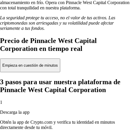
almacenamiento en frío. Opera con Pinnacle West Capital Corporation
con total tranquilidad en nuestra plataforma.
La seguridad protege tu acceso, no el valor de tus activos. Las
criptomonedas son arriesgadas y su volatilidad puede afectar
seriamente a tus fondos.
Precio de Pinnacle West Capital
Corporation en tiempo real
Empieza en cuestión de minutos
3 pasos para usar nuestra plataforma de
Pinnacle West Capital Corporation
1
Descarga la app
Obtén la app de Crypto.com y verifica tu identidad en minutos
directamente desde tu móvil.