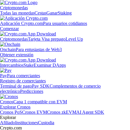
Criptomonedas
Todas las monedas
Cestas
Ganar
Staking
Aplicación Crypto.com
Para usuarios cotidianos
Comenzar
Criptomonedas
Tarjeta Visa prepago
Level Up
Onchain
Para entusiastas de Web3
Obtener extensión
Intercambios
Stake
Examinar DApps
Pay
Para comerciantes
Registro de comerciantes
Terminal de pago
Pay SDK
Complementos de comercio
electrónico
Predicciones
Cronos
Capa 1 compatible con EVM
Explorar Cronos
Cronos PoS
Cronos EVM
Cronos zkEVM
AI Agent SDK
Explorar
Afiliado
Instituciones
Custodia
Crypto.com