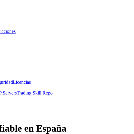
icciones
guridad
Licencias
 Servers
Trading Skill Repo
 fiable en España