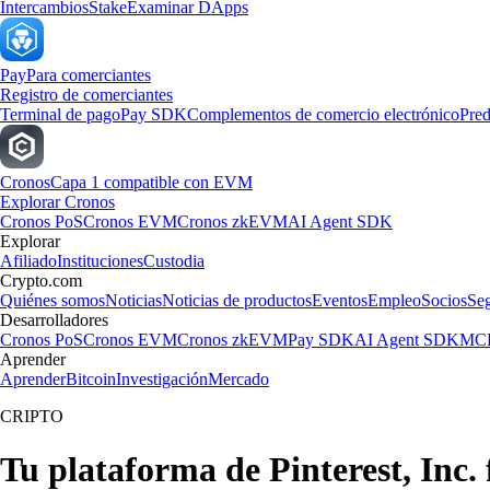
Intercambios
Stake
Examinar DApps
Pay
Para comerciantes
Registro de comerciantes
Terminal de pago
Pay SDK
Complementos de comercio electrónico
Pred
Cronos
Capa 1 compatible con EVM
Explorar Cronos
Cronos PoS
Cronos EVM
Cronos zkEVM
AI Agent SDK
Explorar
Afiliado
Instituciones
Custodia
Crypto.com
Quiénes somos
Noticias
Noticias de productos
Eventos
Empleo
Socios
Se
Desarrolladores
Cronos PoS
Cronos EVM
Cronos zkEVM
Pay SDK
AI Agent SDK
MCP
Aprender
Aprender
Bitcoin
Investigación
Mercado
CRIPTO
Tu plataforma de Pinterest, Inc.