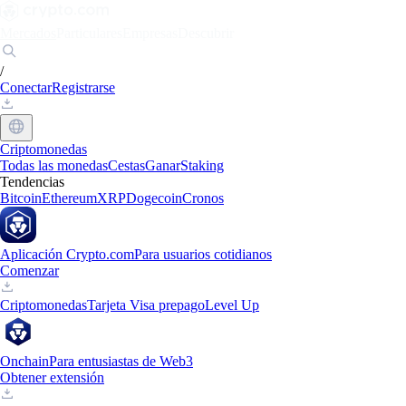
Mercados
Particulares
Empresas
Descubrir
/
Conectar
Registrarse
Criptomonedas
Todas las monedas
Cestas
Ganar
Staking
Tendencias
Bitcoin
Ethereum
XRP
Dogecoin
Cronos
Aplicación Crypto.com
Para usuarios cotidianos
Comenzar
Criptomonedas
Tarjeta Visa prepago
Level Up
Onchain
Para entusiastas de Web3
Obtener extensión